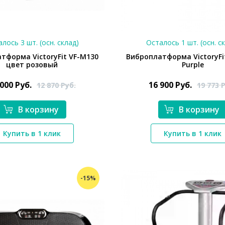
лось 3 шт. (осн. склад)
Осталось 1 шт. (осн. с
тформа VictoryFit VF-M130
Виброплатформа VictoryFi
цвет розовый
Purple
 000
Руб.
16 900
Руб.
12 870
Руб.
19 773
Р
В корзину
В корзину
*}
*}
Купить в 1 клик
Купить в 1 клик
-15%