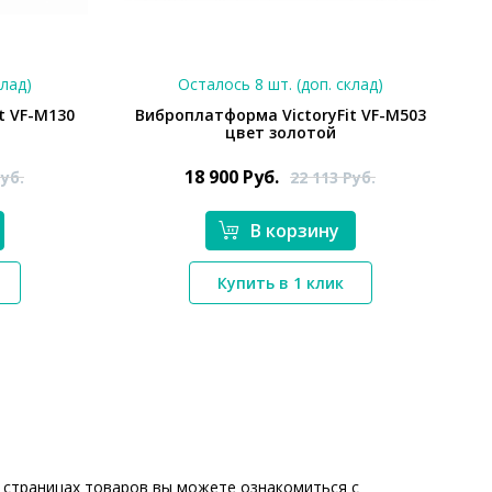
клад)
Осталось 8 шт. (доп. склад)
t VF-M130
Виброплатформа VictoryFit VF-M503
й
цвет золотой
18 900
Руб.
уб.
22 113
Руб.
В корзину
*}
Купить в 1 клик
 страницах товаров вы можете ознакомиться с