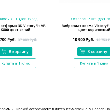
лось 3 шт. (доп. склад)
Осталось 6 шт. (доп. с
атформа 3D VictoryFit VF-
Виброплатформа VictoryFi
S800 цвет синий
цвет коричневы
 700
Руб.
10 900
Руб.
37 089
Руб.
12 753
Р
В корзину
В корзину
*}
*}
Купить в 1 клик
Купить в 1 клик
ормы - широкий ассортимент в интернет-магазине MTleader. На