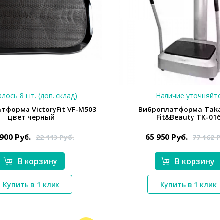
лось 8 шт. (доп. склад)
Наличие уточняйт
тформа VictoryFit VF-M503
Виброплатформа Tak
цвет черный
Fit&Beauty ТК-01
 900
Руб.
65 950
Руб.
22 113
Руб.
77 162
Р
В корзину
В корзину
*}
*}
Купить в 1 клик
Купить в 1 клик