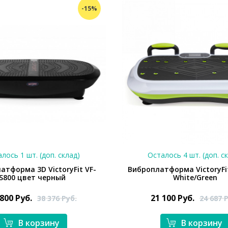
-15%
лось 1 шт. (доп. склад)
Осталось 4 шт. (доп. с
атформа 3D VictoryFit VF-
Виброплатформа VictoryFi
S800 цвет черный
White/Green
 800
Руб.
21 100
Руб.
38 376
Руб.
24 687
Р
В корзину
В корзину