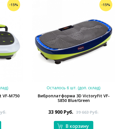
-15%
-15%
клад)
Осталось 6 шт. (доп. склад)
t VF-M750
Виброплатформа 3D VictoryFit VF-
S850 Blue/Green
33 900
Руб.
уб.
39 663
Руб.
В корзину