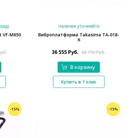
клад)
Наличие уточняйте
t VF-M650
Виброплатформа Takasima ТА-018-
6
36 555
Руб.
уб.
42 770
Руб.
В корзину
*}
Купить в 1 клик
-15%
-15%