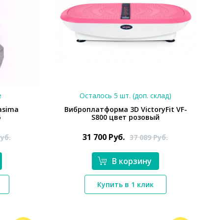
е
Осталось 5 шт. (доп. склад)
asima
Виброплатформа 3D VictoryFit VF-
6
S800 цвет розовый
31 700
Руб.
уб.
37 089
Руб.
В корзину
*}
Купить в 1 клик