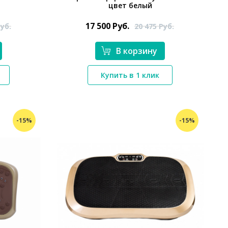
цвет белый
17 500
Руб.
уб.
20 475
Руб.
В корзину
*}
Купить в 1 клик
-15%
-15%