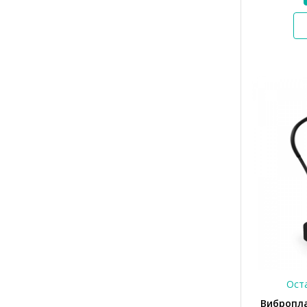
Оста
Вибропла