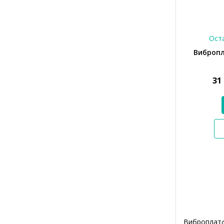
Оста
Вибропл
31
Виброплатф