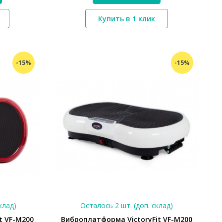
*}
Купить в 1 клик
-15%
-15%
клад)
Осталось 2 шт. (доп. склад)
t VF-M200
Виброплатформа VictoryFit VF-M200