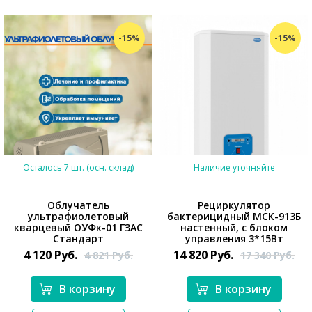
-15%
-15%
Осталось 7 шт. (осн. склад)
Наличие уточняйте
Облучатель
Рециркулятор
ультрафиолетовый
бактерицидный МСК-913Б
кварцевый ОУФк-01 ГЗАС
настенный, с блоком
Стандарт
управления 3*15Вт
4 120
Руб.
14 820
Руб.
4 821
Руб.
17 340
Руб.
*}
*}
В корзину
В корзину