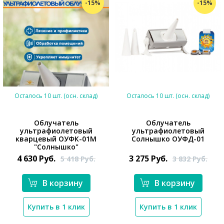
-15%
-15%
Осталось 10 шт. (осн. склад)
Осталось 10 шт. (осн. склад)
Облучатель
Облучатель
ультрафиолетовый
ультрафиолетовый
*}
кварцевый ОУФК-01М
Солнышко ОУФД-01
"Солнышко"
4 630
Руб.
3 275
Руб.
5 418
Руб.
3 832
Руб.
*}
В корзину
В корзину
Купить в 1 клик
Купить в 1 клик