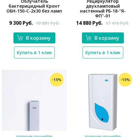
Облучатель
Рециркулятор
бактерицидный Кронт
двухламповый
*}
ОБН-150-С-2x30 без ламп
настенный РБ-18-"Я-
ФП"-01
9 300
Руб.
14 880
Руб.
10 881
Руб.
17 410
Руб.
В корзину
В корзину
*}
Купить в 1 клик
Купить в 1 клик
-15%
-15%
Наличие уточняйте
Наличие уточняйте