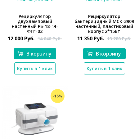
Рециркулятор
Рециркулятор
двухламповый
бактерицидный МСК-3909
настенный РБ-18-"Я-
настенный, пластиковый
*}
ФП"-02
корпус 2*15Вт
12 000
Руб.
11 350
Руб.
14 040
Руб.
13 280
Руб.
*}
В корзину
В корзину
Купить в 1 клик
Купить в 1 клик
-15%