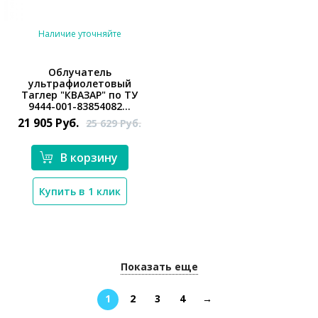
Наличие уточняйте
Облучатель
ультрафиолетовый
Таглер "КВАЗАР" по ТУ
*}
9444-001-83854082...
21 905
Руб.
25 629
Руб.
В корзину
Купить в 1 клик
Показать еще
1
2
3
4
→