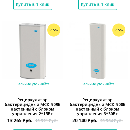
Купить в 1 клик
Купить в 1 клик
-15%
-15%
Наличие уточняйте
Наличие уточняйте
Рециркулятор
Рециркулятор
бактерицидный МСК-909Б
бактерицидный МСК-908Б
настенный с блоком
настенный с блоком
*}
*}
управления 2*15Вт
управления 3*30Вт
13 265
Руб.
20 140
Руб.
15 521
Руб.
23 564
Руб.