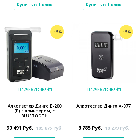
Купить в 1 клик
Купить в 1 клик
-15%
-15%
Наличие уточняйте
Наличие уточняйте
Алкотестер Динго Е-200
Алкотестер Динго А-077
(В) с принтером, с
BLUETOOTH
*}
*}
90 491
Руб.
8 785
Руб.
105 875
Руб.
10 279
Руб.