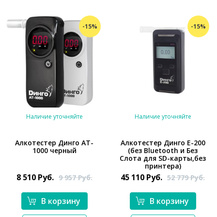
-15%
-15%
Наличие уточняйте
Наличие уточняйте
Алкотестер Динго AT-
Алкотестер Динго Е-200
1000 черный
(без Bluetooth и Без
*}
Слота для SD-карты,без
*}
принтера)
8 510
Руб.
45 110
Руб.
9 957
Руб.
52 779
Руб.
В корзину
В корзину