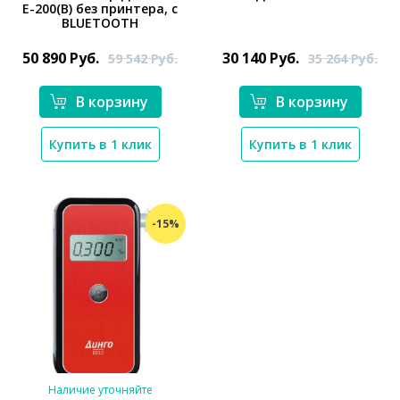
Е-200(В) без принтера, с
*}
BLUETOOTH
50 890
Руб.
30 140
Руб.
59 542
Руб.
35 264
Руб.
*}
В корзину
В корзину
Купить в 1 клик
Купить в 1 клик
-15%
Наличие уточняйте