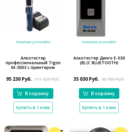
Наличие уточняйте
Наличие уточняйте
Алкотестер
Алкотестер Динго Е-030
профессиональный Tigon
(B) (С BLUETOOTH)
*}
M-3003 с принтером
*}
95 230
Руб.
35 030
Руб.
111 420
Руб.
40 986
Руб.
В корзину
В корзину
Купить в 1 клик
Купить в 1 клик