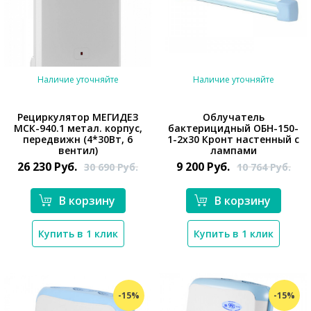
Наличие уточняйте
Наличие уточняйте
Рециркулятор МЕГИДЕЗ
Облучатель
МСК-940.1 метал. корпус,
бактерицидный ОБН-150-
*}
передвижн (4*30Вт, 6
1-2х30 Кронт настенный с
вентил)
лампами
26 230
Руб.
9 200
Руб.
30 690
Руб.
10 764
Руб.
*}
В корзину
В корзину
Купить в 1 клик
Купить в 1 клик
-15%
-15%