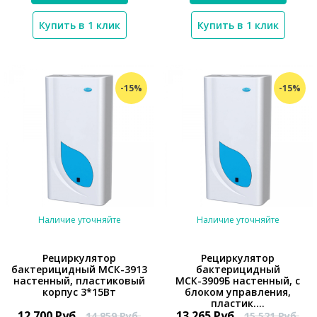
Купить в 1 клик
Купить в 1 клик
-15%
-15%
Наличие уточняйте
Наличие уточняйте
Рециркулятор
Рециркулятор
бактерицидный МСК-3913
бактерицидный
настенный, пластиковый
МСК-3909Б настенный, с
*}
*}
корпус 3*15Вт
блоком управления,
пластик....
12 700
Руб.
13 265
Руб.
14 859
Руб.
15 521
Руб.