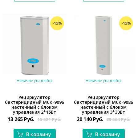
-15%
-15%
Наличие уточняйте
Наличие уточняйте
Рециркулятор
Рециркулятор
бактерицидный МСК-909Б
бактерицидный МСК-908Б
настенный с блоком
настенный с блоком
*}
*}
управления 2*15Вт
управления 3*30Вт
13 265
Руб.
20 140
Руб.
15 521
Руб.
23 564
Руб.
В корзину
В корзину