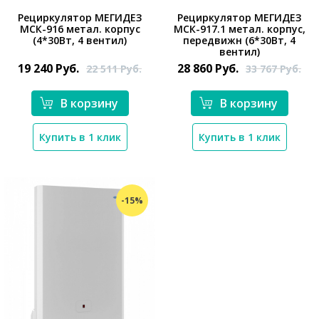
Рециркулятор МЕГИДЕЗ
Рециркулятор МЕГИДЕЗ
МСК-916 метал. корпус
МСК-917.1 метал. корпус,
(4*30Вт, 4 вентил)
передвижн (6*30Вт, 4
*}
вентил)
19 240
Руб.
28 860
Руб.
22 511
Руб.
33 767
Руб.
*}
В корзину
В корзину
Купить в 1 клик
Купить в 1 клик
-15%