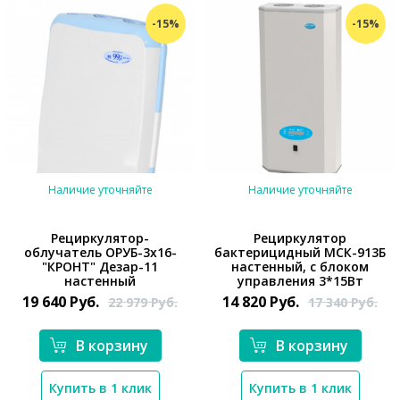
-15%
-15%
Наличие уточняйте
Наличие уточняйте
Рециркулятор-
Рециркулятор
облучатель ОРУБ-3х16-
бактерицидный МСК-913Б
"КРОНТ" Дезар-11
настенный, с блоком
*}
настенный
управления 3*15Вт
19 640
Руб.
14 820
Руб.
22 979
Руб.
17 340
Руб.
В корзину
В корзину
*}
Купить в 1 клик
Купить в 1 клик