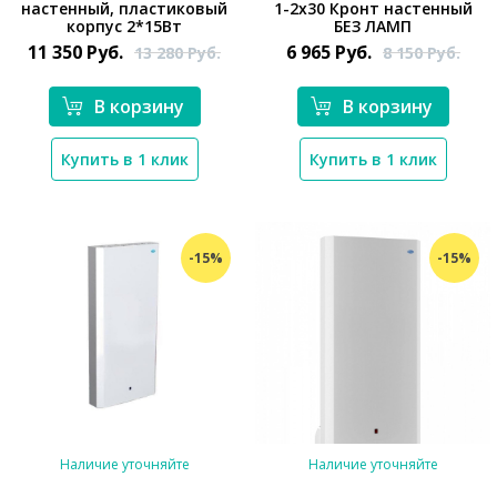
*}
настенный, пластиковый
1-2х30 Кронт настенный
*}
корпус 2*15Вт
БЕЗ ЛАМП
11 350
Руб.
6 965
Руб.
13 280
Руб.
8 150
Руб.
В корзину
В корзину
Купить в 1 клик
Купить в 1 клик
-15%
-15%
Наличие уточняйте
Наличие уточняйте