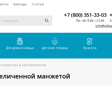
такты
Бренды
Статьи
+7 (800) 351-33-03
+
З
Пн—Вс 9:00—21:00
info@mtlea
Для дома и семьи
Детские товары
Красота
Тонометры
Механические
величенной манжетой