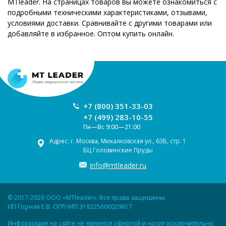
MTleader. На страницах товаров вы можете ознакомиться с
подробными техническими характеристиками, отзывами,
условиями доставки. Сравнивайте с другими товарами или
добавляйте в избранное. Оптом купить онлайн.
+7 (800) 351-33-03
+7 (499) 283-10-55
Пн—Вс 9:00—21:00
Адрес: г. Москва, Михалковская ул., 63Б, стр. 1
БЦ Головинские Пруды
info@mtleader.ru
© 2017-2026 ООО «MTleader». Все права защищены.
ИП Горная Е.В. ОГРНИП 319325600029617
Информация на сайте не является офертой и носит исключительно