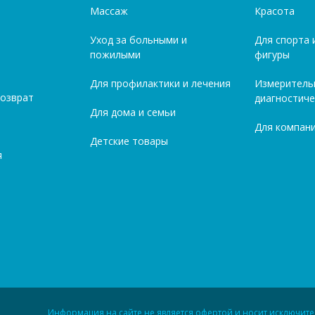
Массаж
Красота
Уход за больными и
Для спорта 
пожилыми
фигуры
Для профилактики и лечения
Измеритель
возврат
диагностиче
Для дома и семьи
Для компани
Детские товары
я
Информация на сайте не является офертой и носит исключит