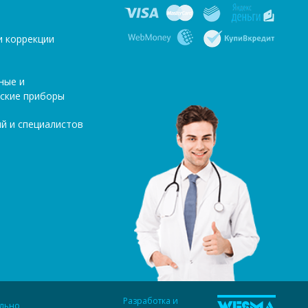
и коррекции
ные и
ские приборы
й и специалистов
Разработка и
ельно