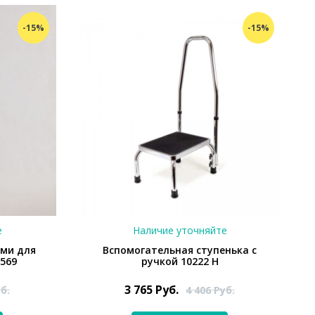
-15%
-15%
е
Наличие уточняйте
ями для
Вспомогательная ступенька с
569
ручкой 10222 H
3 765
Руб.
б.
4 406
Руб.