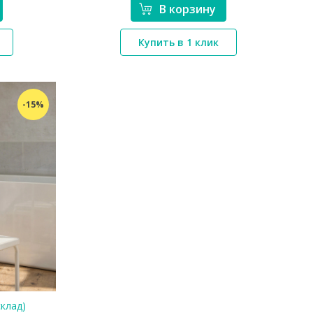
В корзину
*}
Купить в 1 клик
-15%
склад)