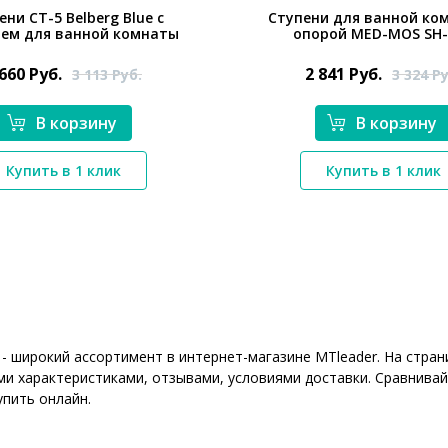
ени СТ-5 Belberg Blue с
Ступени для ванной ко
ем для ванной комнаты
опорой MED-MOS SH
 660
Руб.
2 841
Руб.
3 113
Руб.
3 324
Ру
В корзину
В корзину
Купить в 1 клик
Купить в 1 клик
*}
*}
 - широкий ассортимент в интернет-магазине MTleader. На стр
ми характеристиками, отзывами, условиями доставки. Сравнивай
упить онлайн.