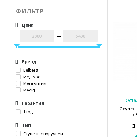
ФИЛЬТР
Цена
—
Бренд
Belberg
Мед-мос
Мега оптим
Mediq
Остал
Гарантия
Ступень
1 год
д
Тип
3
Ступень с поручнем