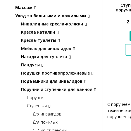
Ступ
Массаж
поручн
Уход за больными и пожилыми
2
Инвалидные кресла-коляски
Кресла каталки
Кресла-туалеты
Мебель для инвалидов
Насадки для туалета
Пандусы
Подушки противопролежневые
Подъемники для инвалидов
Поручни и ступеньки для ванной
Поручни
С поручнем
Ступеньки
технически
Для инвалидов
поручнем к
Для пожилых
С 2-мя ступенями