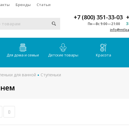
такты
Бренды
Статьи
+7 (800) 351-33-03
+
З
Пн—Вс 9:00—21:00
info@mtlea
Для дома и семьи
Детские товары
Красота
пеньки для ванной
Ступеньки
чнем