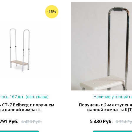
-15%
ось 167 шт. (осн. склад)
Наличие уточняйт
 СТ-7 Belberg с поручнем
Поручень с 2-мя ступен
ля ванной комнаты
ванной комнаты KJT
 791
Руб.
5 430
Руб.
4 436
Руб.
6 354
Ру