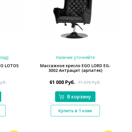
клад)
Наличие уточняйте
MO LOTOS
Массажное кресло EGO LORD EG-
3002 Антрацит (арпатек)
61 000
Руб.
уб.
71 370
Руб.
В корзину
*}
Купить в 1 клик