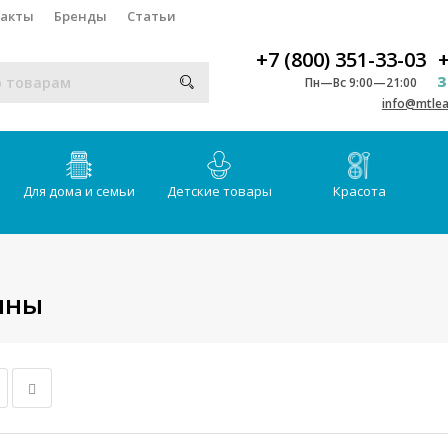
такты
Бренды
Статьи
+7 (800) 351-33-03
+
З
Пн—Вс 9:00—21:00
info@mtlea
Для дома и семьи
Детские товары
Красота
ины