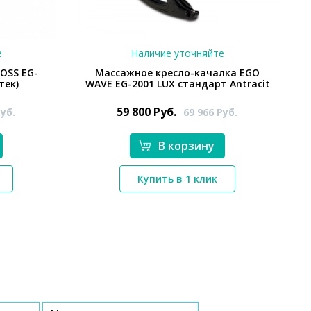
е
Наличие уточняйте
OSS EG-
Массажное кресло-качалка EGO
тек)
WAVE EG-2001 LUX стандарт Antracit
59 800
Руб.
уб.
69 966
Руб.
В корзину
*}
Купить в 1 клик