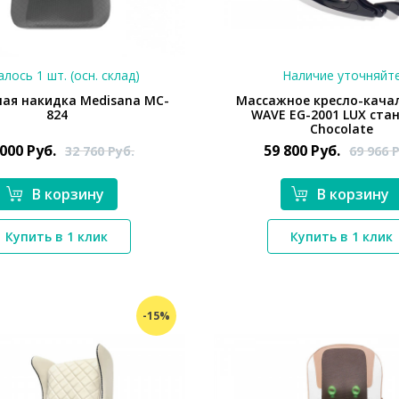
лось 1 шт. (осн. склад)
Наличие уточняйт
ая накидка Medisana MC-
Массажное кресло-кача
824
WAVE EG-2001 LUX ста
Chocolate
 000
Руб.
59 800
Руб.
32 760
Руб.
69 966
Р
В корзину
В корзину
*}
*}
Купить в 1 клик
Купить в 1 клик
-15%