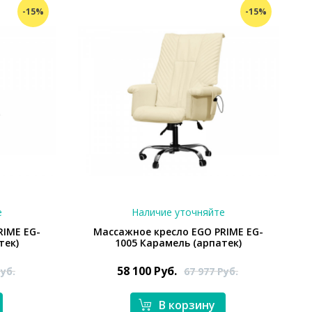
-15%
-15%
е
Наличие уточняйте
RIME EG-
Массажное кресло EGO PRIME EG-
тек)
1005 Карамель (арпатек)
58 100
Руб.
уб.
67 977
Руб.
В корзину