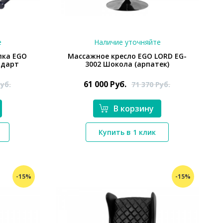
е
Наличие уточняйте
лка EGO
Массажное кресло EGO LORD EG-
ндарт
3002 Шокола (арпатек)
61 000
Руб.
уб.
71 370
Руб.
В корзину
*}
Купить в 1 клик
-15%
-15%