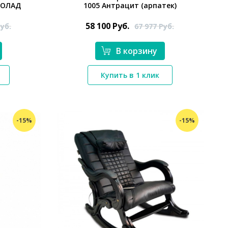
КОЛАД
1005 Антрацит (арпатек)
58 100
Руб.
уб.
67 977
Руб.
В корзину
*}
Купить в 1 клик
-15%
-15%