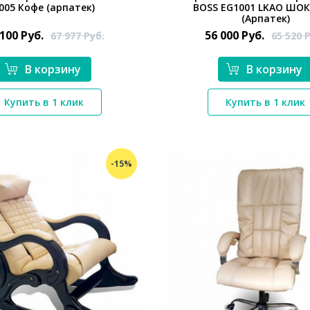
005 Кофе (арпатек)
BOSS EG1001 LKAO ШО
(Арпатек)
 100
Руб.
56 000
Руб.
67 977
Руб.
65 520
Р
В корзину
В корзину
*}
*}
Купить в 1 клик
Купить в 1 клик
-15%