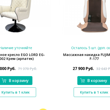
Наличие уточняйте
Осталось 5 шт. (доп. с
ное кресло EGO LORD EG-
Массажная накидка FUJI
002 Крем (арпатек)
F-177
 000
Руб.
27 900
Руб.
71 370
Руб.
32 643
Р
В корзину
В корзину
*}
*}
Купить в 1 клик
Купить в 1 клик