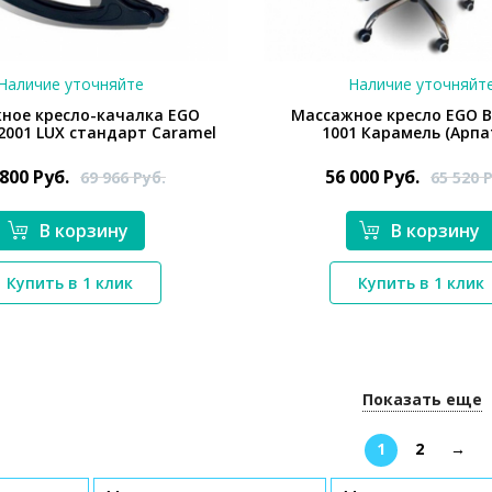
Наличие уточняйте
Наличие уточняйт
ное кресло-качалка EGO
Массажное кресло EGO B
2001 LUX стандарт Caramel
1001 Карамель (Арпа
 800
Руб.
56 000
Руб.
69 966
Руб.
65 520
Р
В корзину
В корзину
*}
*}
Купить в 1 клик
Купить в 1 клик
Показать еще
1
2
→