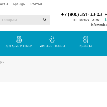
такты
Бренды
Статьи
+7 (800) 351-33-03
+
З
Пн—Вс 9:00—21:00
info@mtlea
Для дома и семьи
Детские товары
Красота
еры