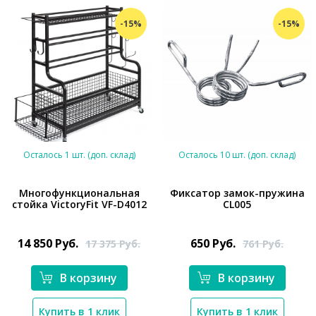
-15%
-15%
Осталось 1 шт. (доп. склад)
Осталось 10 шт. (доп. склад)
Многофункциональная
Фиксатор замок-пружина
стойка VictoryFit VF-D4012
CL005
*}
*}
14 850
Руб.
650
Руб.
17 375
Руб.
761
Руб.
В корзину
В корзину
Купить в 1 клик
Купить в 1 клик