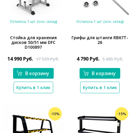
Осталось 1 шт. (осн. склад)
Осталось 1 шт. (осн. склад)
Стойка для хранения
Грифы для штанги RB67T-
дисков 50/51 мм DFC
26
D100897
*}
*}
14 990
Руб.
4 790
Руб.
17 539
Руб.
5 605
Руб.
В корзину
В корзину
Купить в 1 клик
Купить в 1 клик
-15%
-15%