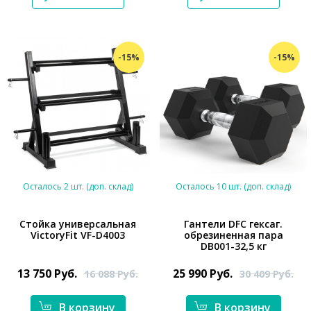
-15%
-15%
Осталось 2 шт. (доп. склад)
Осталось 10 шт. (доп. склад)
Стойка универсальная
Гантели DFC гексаг.
VictoryFit VF-D4003
обрезиненная пара
DB001-32,5 кг
*}
*}
13 750
Руб.
25 990
Руб.
16 088
Руб.
30 409
Руб.
В корзину
В корзину