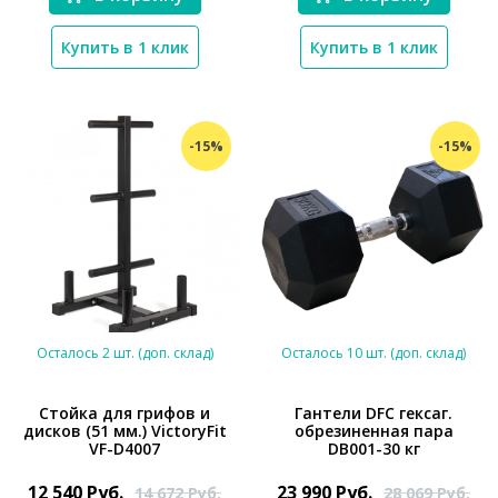
Купить в 1 клик
Купить в 1 клик
-15%
-15%
Осталось 2 шт. (доп. склад)
Осталось 10 шт. (доп. склад)
Стойка для грифов и
Гантели DFC гексаг.
дисков (51 мм.) VictoryFit
обрезиненная пара
VF-D4007
DB001-30 кг
*}
*}
12 540
Руб.
23 990
Руб.
14 672
Руб.
28 069
Руб.