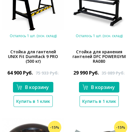
Осталось 1 шт. (осн. склад)
Осталось 1 шт. (осн. склад)
Стойка для гантелей
Стойка для хранения
UNIX Fit DumRack 9 PRO
гантелей DFC POWERGYM
(500 кг)
RA080
*}
*}
64 900
Руб.
29 990
Руб.
75 933
Руб.
35 089
Руб.
В корзину
В корзину
Купить в 1 клик
Купить в 1 клик
-15%
-15%