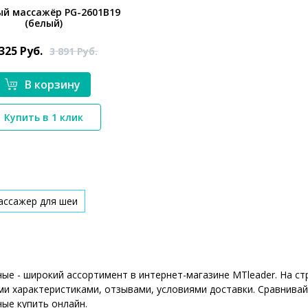
й массажёр PG-2601B19
(белый)
 325
Руб.
3 891
Руб.
В корзину
*}
Купить в 1 клик
ассажер для шеи
ые - широкий ассортимент в интернет-магазине MTleader. На с
ми характеристиками, отзывами, условиями доставки. Сравнивай
ые купить онлайн.