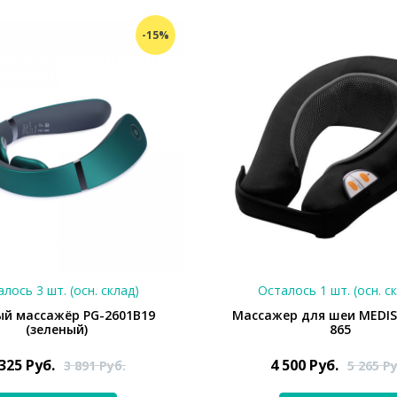
-15%
лось 3 шт. (осн. склад)
Осталось 1 шт. (осн. с
й массажёр PG-2601B19
Массажер для шеи MEDI
(зеленый)
865
 325
Руб.
4 500
Руб.
3 891
Руб.
5 265
Ру