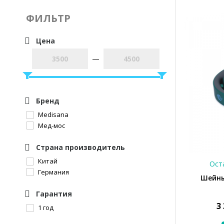
ФИЛЬТР
Цена
—
Бренд
Medisana
Мед-мос
Страна производитель
Китай
Оста
Германия
Шейны
Гарантия
3
1 год