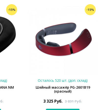
-15%
-15%
клад)
Осталось 520 шт. (доп. склад)
SANA NM
Шейный массажёр PG-2601B19
(красный)
3 325
Руб.
б.
3 891
Руб.