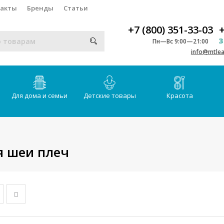
такты
Бренды
Статьи
+7 (800) 351-33-03
+
З
Пн—Вс 9:00—21:00
info@mtlea
Для дома и семьи
Детские товары
Красота
 шеи плеч