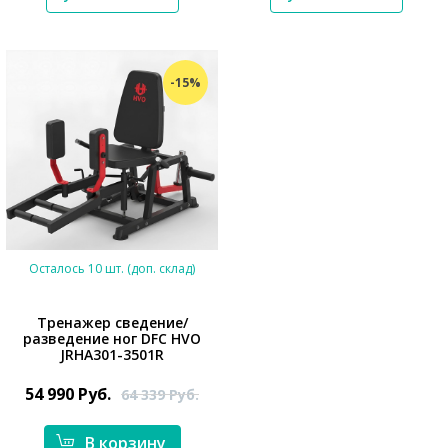
-15%
Осталось 10 шт. (доп. склад)
Тренажер сведение/
разведение ног DFC HVO
JRHA301-3501R
*}
54 990
Руб.
64 339
Руб.
В корзину