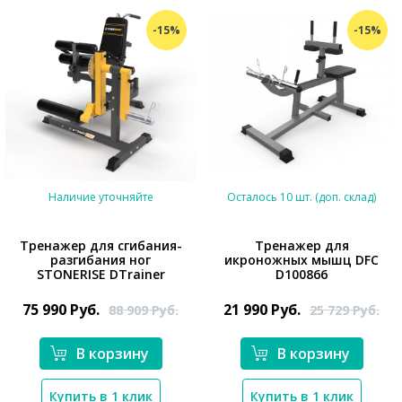
-15%
-15%
Наличие уточняйте
Осталось 10 шт. (доп. склад)
Тренажер для сгибания-
Тренажер для
разгибания ног
икроножных мышц DFC
*}
STONERISE DTrainer
D100866
*}
75 990
Руб.
21 990
Руб.
88 909
Руб.
25 729
Руб.
В корзину
В корзину
Купить в 1 клик
Купить в 1 клик