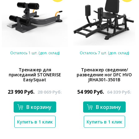
Осталось 1 шт. (доп. склад)
Осталось 7 шт. (доп. склад)
Тренажер для
Тренажер сведение/
приседаний STONERISE
разведение ног DFC HVO
EasySquat
JRHA301-3501B
*}
*}
23 990
Руб.
54 990
Руб.
28 069
Руб.
64 339
Руб.
В корзину
В корзину
Купить в 1 клик
Купить в 1 клик