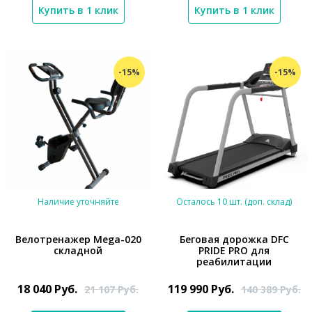
Купить в 1 клик
Купить в 1 клик
-15%
-15%
Наличие уточняйте
Осталось 10 шт. (доп. склад)
Велотренажер Mega-020
Беговая дорожка DFC
складной
PRIDE PRO для
реабилитации
*}
*}
18 040
Руб.
119 990
Руб.
21 107
Руб.
140 389
Руб.