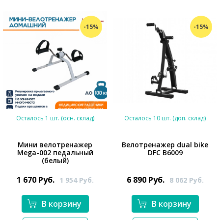
-15%
-15%
Осталось 1 шт. (осн. склад)
Осталось 10 шт. (доп. склад)
Мини велотренажер
Велотренажер dual bike
Mega-002 педальный
DFC B6009
*}
(белый)
*}
1 670
Руб.
6 890
Руб.
1 954
Руб.
8 062
Руб.
В корзину
В корзину