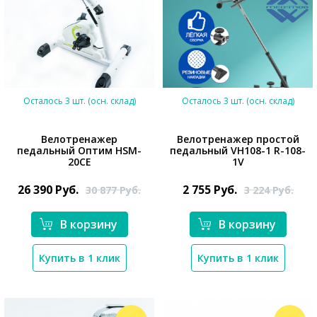
Осталось 3 шт. (осн. склад)
Осталось 3 шт. (осн. склад)
Велотренажер
Велотренажер простой
педальный Оптим HSM-
педальный VH108-1 R-108-
20CE
1V
*}
26 390
Руб.
2 755
Руб.
30 877
Руб.
3 224
Руб.
*}
В корзину
В корзину
Купить в 1 клик
Купить в 1 клик