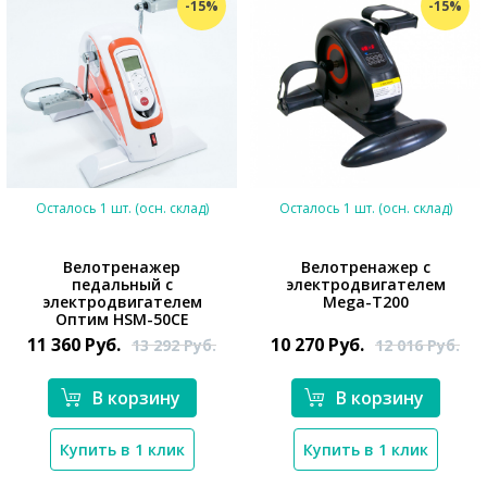
-15%
-15%
Осталось 1 шт. (осн. склад)
Осталось 1 шт. (осн. склад)
Велотренажер
Велотренажер с
педальный с
электродвигателем
электродвигателем
Mega-T200
*}
*}
Оптим HSM-50CE
11 360
Руб.
10 270
Руб.
13 292
Руб.
12 016
Руб.
В корзину
В корзину
Купить в 1 клик
Купить в 1 клик