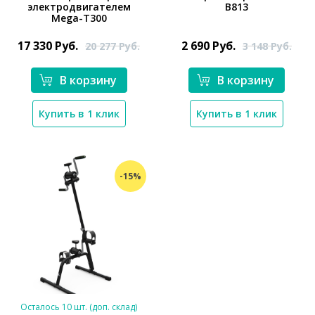
электродвигателем
B813
Mega-T300
*}
*}
17 330
Руб.
2 690
Руб.
20 277
Руб.
3 148
Руб.
В корзину
В корзину
Купить в 1 клик
Купить в 1 клик
-15%
Осталось 10 шт. (доп. склад)