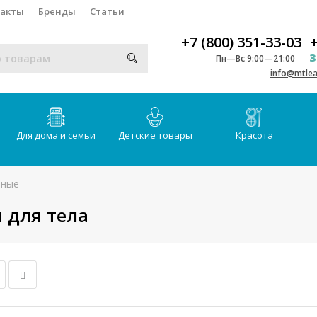
такты
Бренды
Статьи
+7 (800) 351-33-03
+
З
Пн—Вс 9:00—21:00
info@mtlea
Для дома и семьи
Детские товары
Красота
тные
 для тела