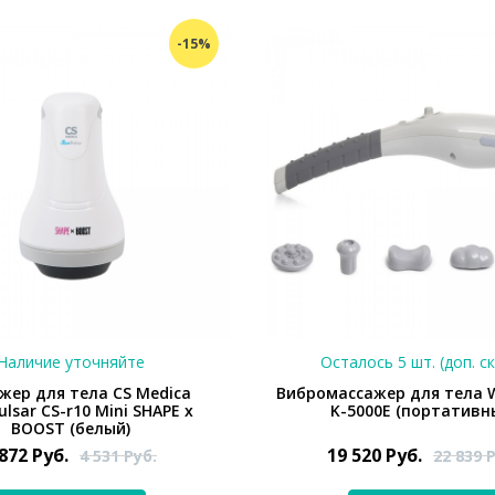
-15%
Наличие уточняйте
Осталось 5 шт. (доп. с
жер для тела CS Medica
Вибромассажер для тела 
ulsar CS-r10 Mini SHAPE x
K-5000E (портативн
BOOST (белый)
 872
Руб.
19 520
Руб.
4 531
Руб.
22 839
Р