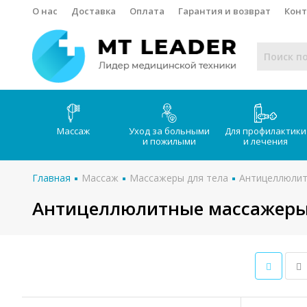
О нас
Доставка
Оплата
Гарантия и возврат
Кон
Массаж
Уход за больными
Для профилактики
и пожилыми
и лечения
Главная
Массаж
Массажеры для тела
Антицеллюли
Антицеллюлитные массажеры