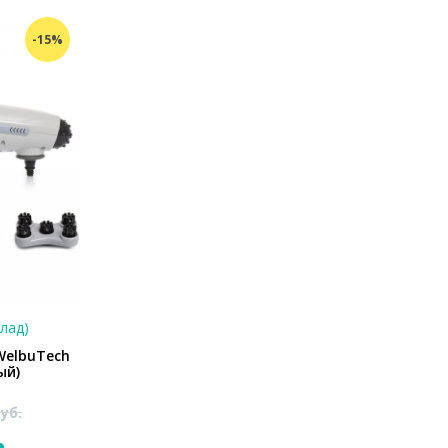
-15%
клад)
WelbuTech
ый)
уб.