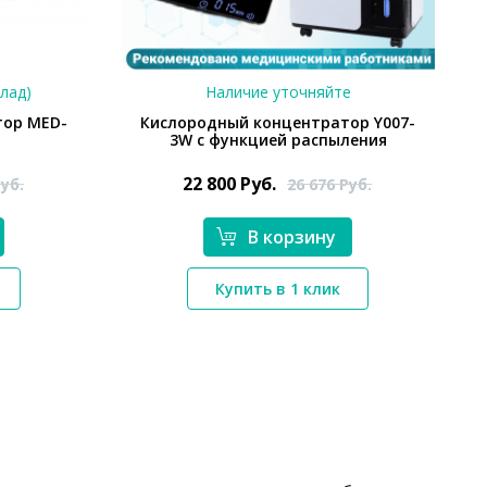
клад)
Наличие уточняйте
тор MED-
Кислородный концентратор Y007-
3W с функцией распыления
22 800
Руб.
уб.
26 676
Руб.
В корзину
*}
Купить в 1 клик