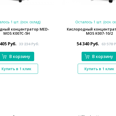
лось 1 шт. (осн. склад)
Осталось 1 шт. (осн. с
дный концентратор MED-
Кислородный концентра
MOS К007С-5Н
MOS К007-10/2
 405
Руб.
54 340
Руб.
33 234
Руб.
63 578
Р
В корзину
В корзину
*}
*}
Купить в 1 клик
Купить в 1 клик