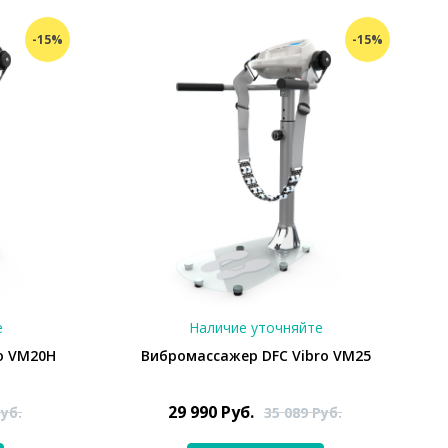
-15%
-15%
е
Наличие уточняйте
o VM20H
Вибромассажер DFC Vibro VM25
29 990
Руб.
уб.
35 089
Руб.