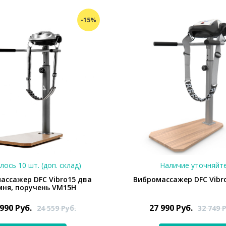
-15%
лось 10 шт. (доп. склад)
Наличие уточняйт
ассажер DFC Vibro15 два
Вибромассажер DFC Vibr
мня, поручень VM15H
 990
Руб.
27 990
Руб.
24 559
Руб.
32 749
Р