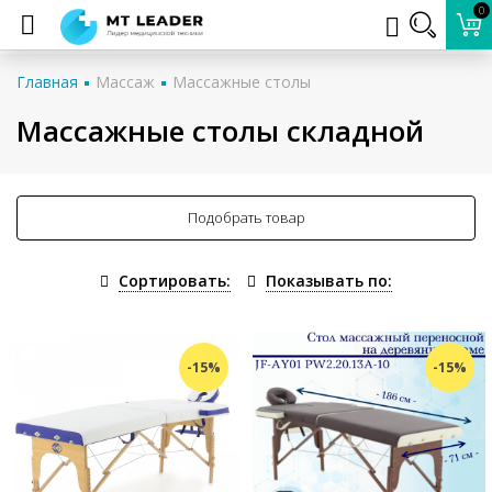
0
Главная
Массаж
Массажные столы
Массажные столы складной
Подобрать товар
Сортировать:
Показывать по:
-15%
-15%