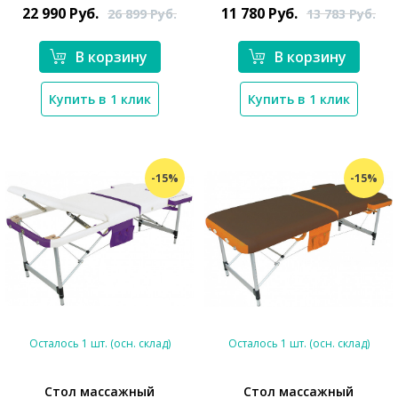
22 990
Руб.
11 780
Руб.
26 899
Руб.
13 783
Руб.
В корзину
В корзину
Купить в 1 клик
Купить в 1 клик
-15%
-15%
Осталось 1 шт. (осн. склад)
Осталось 1 шт. (осн. склад)
Стол массажный
Стол массажный