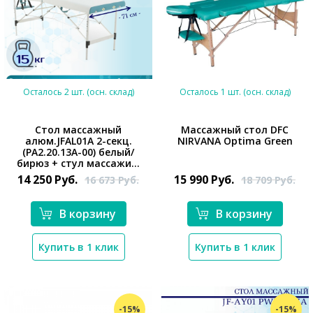
Осталось 2 шт. (осн. склад)
Осталось 1 шт. (осн. склад)
Стол массажный
Массажный стол DFC
алюм.JFAL01A 2-секц.
NIRVANA Optima Green
(РА2.20.13А-00) белый/
*}
*}
бирюз + стул массажи...
14 250
Руб.
15 990
Руб.
16 673
Руб.
18 709
Руб.
В корзину
В корзину
Купить в 1 клик
Купить в 1 клик
-15%
-15%