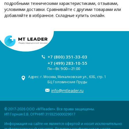
подробными техническими характеристиками, отзывами,
условиями доставки. Сравнивайте с другими товарами или
добавляйте в избранное. Складные купить онлайн.
+7 (800) 351-33-03
+7 (499) 283-10-55
Пн—Вс 9:00—21:00
Адрес: г. Москва, Михалковская ул., 63Б, стр. 1
БЦ Головинские Пруды
info@mtleader.ru
© 2017-2026 ООО «MTleader». Все права защищены.
ИП Горная Е.В. ОГРНИП 319325600029617
Информация на сайте не является офертой и носит исключительно
информационный характер.
Политика конфиденциальности