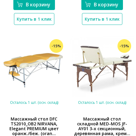
В корзину
В корзину
Купить в 1 клик
Купить в 1 клик
-15%
-15%
Осталось 1 шт. (осн. склад)
Осталось 1 шт. (осн. склад)
Массажный стол DFC
Массажный стол
TS2010_OB2 NIRVANA,
складной MED-MOS JF-
Elegant PREMIUM цвет
AY01 3-х секционный,
*}
*}
оранж./беж. (oran...
деревянная рама, крем...