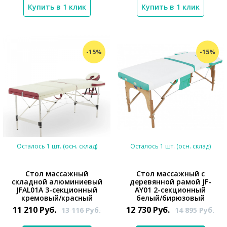
Купить в 1 клик
Купить в 1 клик
-15%
-15%
Осталось 1 шт. (осн. склад)
Осталось 1 шт. (осн. склад)
Стол массажный
Стол массажный с
складной алюминиевый
деревянной рамой JF-
*}
JFAL01A 3-секционный
AY01 2-секционный
*}
кремовый/красный
белый/бирюзовый
11 210
Руб.
12 730
Руб.
13 116
Руб.
14 895
Руб.