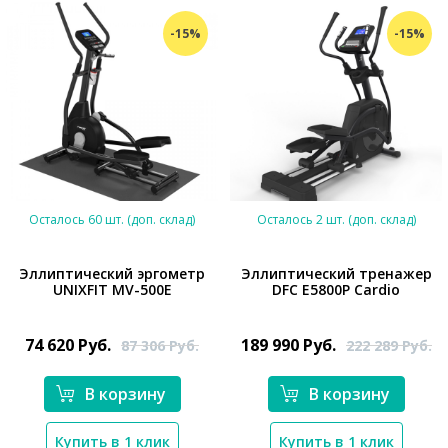
-15%
-15%
Осталось 60 шт. (доп. склад)
Осталось 2 шт. (доп. склад)
Эллиптический эргометр
Эллиптический тренажер
UNIXFIT MV-500E
DFC E5800P Cardio
*}
*}
74 620
Руб.
189 990
Руб.
87 306
Руб.
222 289
Руб.
В корзину
В корзину
Купить в 1 клик
Купить в 1 клик