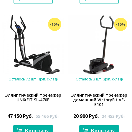
-15%
-15%
Осталось 72 шт. (доп. склад)
Осталось 3 шт. (доп. склад)
Эллиптический тренажер
Эллиптический тренажер
UNIXFIT SL-470E
домашний VictoryFit VF-
E101
*}
*}
47 150
Руб.
20 900
Руб.
55 166
Руб.
24 453
Руб.
В корзину
В корзину