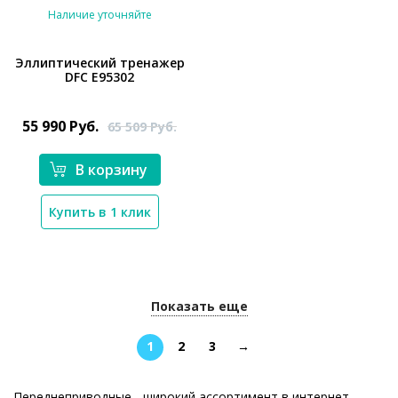
Наличие уточняйте
Эллиптический тренажер
DFC E95302
*}
55 990
Руб.
65 509
Руб.
В корзину
Купить в 1 клик
Показать еще
1
2
3
→
Переднеприводные - широкий ассортимент в интернет-