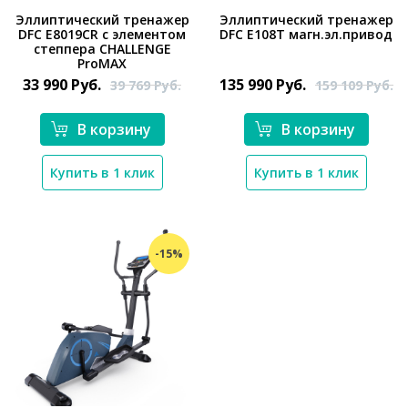
Эллиптический тренажер
Эллиптический тренажер
DFC E8019CR с элементом
DFC E108T магн.эл.привод
степпера CHALLENGE
*}
*}
ProMAX
33 990
Руб.
135 990
Руб.
39 769
Руб.
159 109
Руб.
В корзину
В корзину
Купить в 1 клик
Купить в 1 клик
-15%