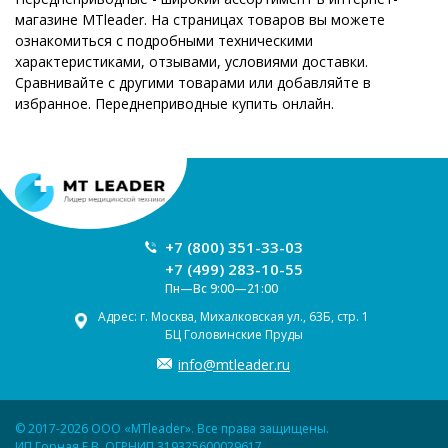
магазине MTleader. На страницах товаров вы можете
ознакомиться с подробными техническими
характеристиками, отзывами, условиями доставки.
Сравнивайте с другими товарами или добавляйте в
избранное. Переднеприводные купить онлайн.
+7 (800) 351-33-03
+7 (499) 283-10-55
Пн—Вс 9:00—21:00
Адрес: г. Москва, Михалковская ул., 63Б, стр. 1
БЦ Головинские Пруды
info@mtleader.ru
© 2017-2026 ООО «MTleader». Все права защищены.
ИП Горная Е.В. ОГРНИП 319325600029617