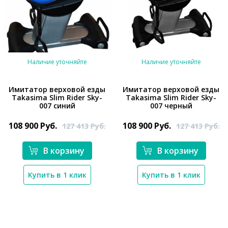
Наличие уточняйте
Наличие уточняйте
Имитатор верховой езды
Имитатор верховой езды
Takasima Slim Rider Sky-
Takasima Slim Rider Sky-
007 синий
007 черный
*}
*}
108 900
Руб.
108 900
Руб.
127 413
Руб.
127 413
Руб.
В корзину
В корзину
Купить в 1 клик
Купить в 1 клик