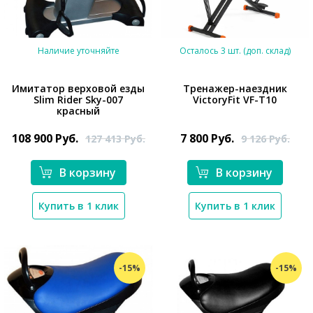
Наличие уточняйте
Осталось 3 шт. (доп. склад)
Имитатор верховой езды
Тренажер-наездник
Slim Rider Sky-007
VictoryFit VF-T10
красный
*}
*}
108 900
Руб.
7 800
Руб.
127 413
Руб.
9 126
Руб.
В корзину
В корзину
Купить в 1 клик
Купить в 1 клик
-15%
-15%