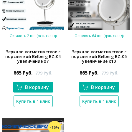
Осталось 2 шт. (осн. склад)
Осталось 64 шт. (доп. склад)
Зеркало косметическое с
Зеркало косметическое с
подсветкой Belberg BZ-04
подсветкой Belberg BZ-05
увеличение х7
увеличение х10
*}
665
Руб.
665
Руб.
779
Руб.
779
Руб.
*}
В корзину
В корзину
Купить в 1 клик
Купить в 1 клик
-15%