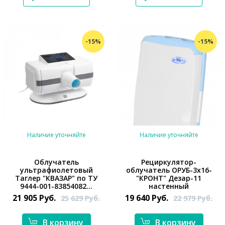
-15%
-15%
Наличие уточняйте
Наличие уточняйте
Облучатель
Рециркулятор-
ультрафиолетовый
облучатель ОРУБ-3х16-
Таглер "КВАЗАР" по ТУ
"КРОНТ" Дезар-11
*}
9444-001-83854082...
настенный
21 905
Руб.
19 640
Руб.
25 629
Руб.
22 979
Руб.
В корзину
В корзину