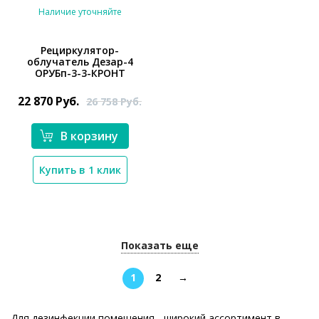
Наличие уточняйте
Рециркулятор-
облучатель Дезар-4
ОРУБп-3-3-КРОНТ
*}
22 870
Руб.
26 758
Руб.
В корзину
Купить в 1 клик
Показать еще
1
2
→
Для дезинфекции помещения - широкий ассортимент в