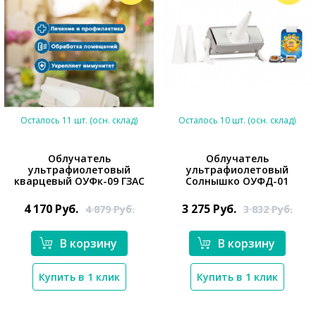
Осталось 11 шт. (осн. склад)
Осталось 10 шт. (осн. склад)
Облучатель
Облучатель
ультрафиолетовый
ультрафиолетовый
*}
кварцевый ОУФк-09 ГЗАС
Солнышко ОУФД-01
4 170
Руб.
3 275
Руб.
4 879
Руб.
3 832
Руб.
*}
В корзину
В корзину
Купить в 1 клик
Купить в 1 клик