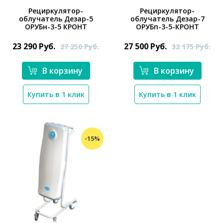
Рециркулятор-
Рециркулятор-
облучатель Дезар-5
облучатель Дезар-7
ОРУБн-3-5 КРОНТ
ОРУБп-3-5-КРОНТ
*}
*}
23 290
Руб.
27 500
Руб.
27 250
Руб.
32 175
Руб.
В корзину
В корзину
Купить в 1 клик
Купить в 1 клик
-15%