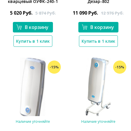
кварцевый ОУФК-240-1
Дезар-802
*}
5 020
Руб.
11 090
Руб.
5 874
Руб.
12 976
Руб.
*}
В корзину
В корзину
Купить в 1 клик
Купить в 1 клик
-15%
-15%
Наличие уточняйте
Наличие уточняйте