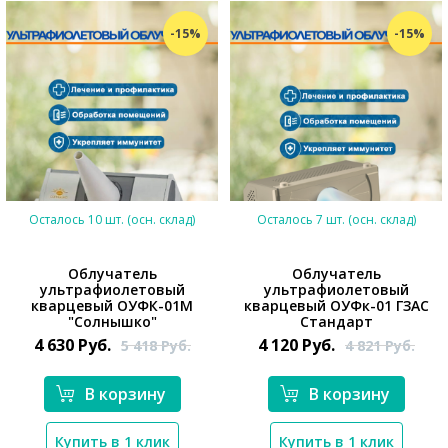
-15%
-15%
Осталось 10 шт. (осн. склад)
Осталось 7 шт. (осн. склад)
Облучатель
Облучатель
ультрафиолетовый
ультрафиолетовый
кварцевый ОУФК-01М
кварцевый ОУФк-01 ГЗАС
"Солнышко"
Стандарт
4 630
Руб.
4 120
Руб.
5 418
Руб.
4 821
Руб.
*}
*}
В корзину
В корзину
Купить в 1 клик
Купить в 1 клик