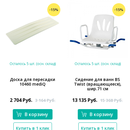
-15%
-15%
Осталось 5 шт. (осн. склад)
Осталось 5 шт. (осн. склад)
Доска для пересадки
Сидение для ванн BS
10460 mediQ
Twist (вращающееся),
шир.71 см
*}
*}
2 704
Руб.
13 135
Руб.
3 164
Руб.
15 368
Руб.
В корзину
В корзину
Купить в 1 клик
Купить в 1 клик