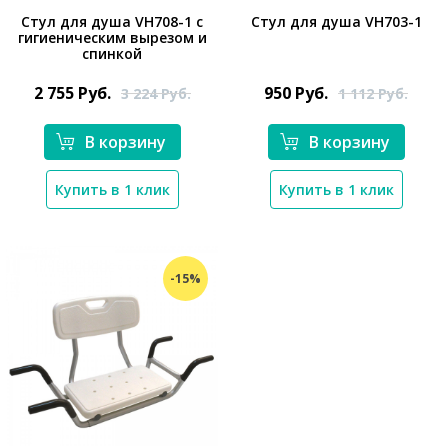
Стул для душа VH708-1 с
Стул для душа VH703-1
гигиеническим вырезом и
спинкой
*}
*}
2 755
Руб.
950
Руб.
3 224
Руб.
1 112
Руб.
В корзину
В корзину
Купить в 1 клик
Купить в 1 клик
-15%