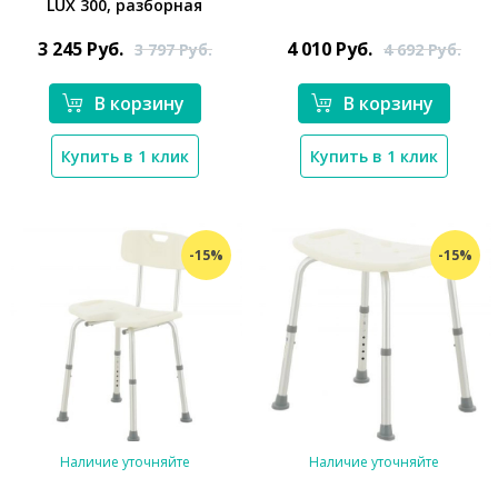
LUX 300, разборная
*}
*}
3 245
Руб.
4 010
Руб.
3 797
Руб.
4 692
Руб.
В корзину
В корзину
Купить в 1 клик
Купить в 1 клик
-15%
-15%
Наличие уточняйте
Наличие уточняйте