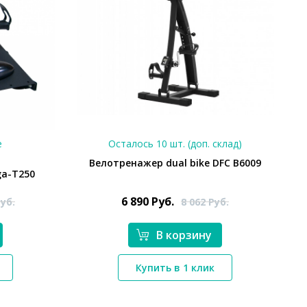
е
Осталось 10 шт. (доп. склад)
Велотренажер dual bike DFC B6009
a-T250
6 890
Руб.
уб.
8 062
Руб.
В корзину
*}
Купить в 1 клик