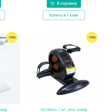
В корзину
*}
Купить в 1 клик
-15%
-15%
клад)
Осталось 1 шт. (осн. склад)