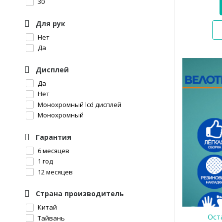
30
Для рук
Нет
Да
Дисплей
Да
Нет
Монохромный lcd дисплей
Монохромный
Гарантия
6 месяцев
1 год
12 месяцев
Страна производитель
Китай
Оста
Тайвань