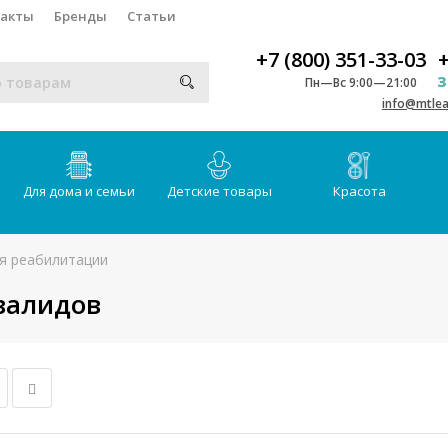
такты
Бренды
Статьи
+7 (800) 351-33-03
+
З
Пн—Вс 9:00—21:00
info@mtlea
Для дома и семьи
Детские товары
Красота
я реабилитации
валидов