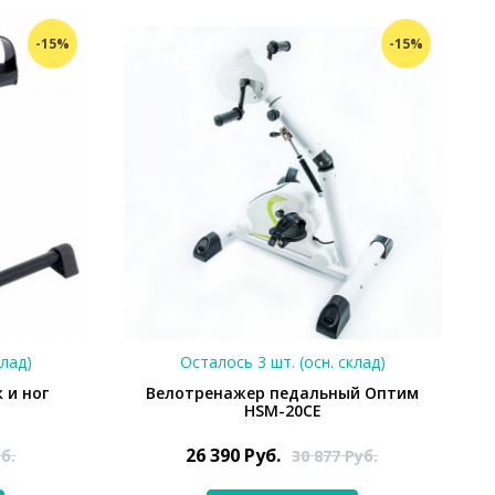
-15%
-15%
клад)
Осталось 3 шт. (осн. склад)
 и ног
Велотренажер педальный Оптим
HSM-20CE
26 390
Руб.
б.
30 877
Руб.