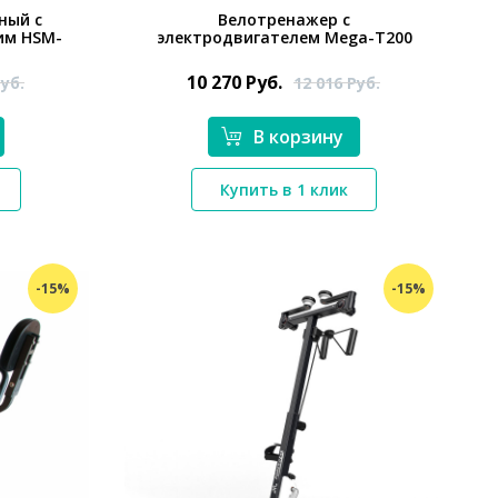
ный с
Велотренажер с
им HSM-
электродвигателем Mega-T200
10 270
Руб.
уб.
12 016
Руб.
В корзину
*}
Купить в 1 клик
-15%
-15%