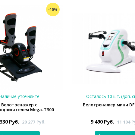
-15%
Наличие уточняйте
Осталось 10 шт. (доп. с
Велотренажер с
Велотренажер мини DF
родвигателем Mega-T300
 330
Руб.
9 490
Руб.
20 277
Руб.
11 104
Р