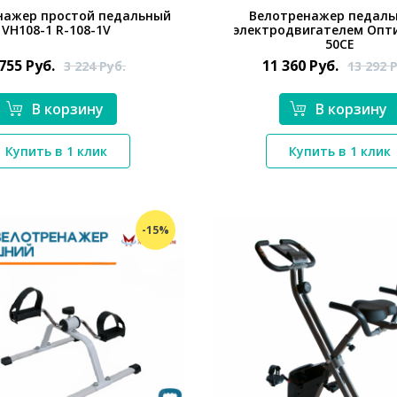
нажер простой педальный
Велотренажер педаль
VH108-1 R-108-1V
электродвигателем Опт
50CE
 755
Руб.
11 360
Руб.
3 224
Руб.
13 292
Р
В корзину
В корзину
*}
Купить в 1 клик
Купить в 1 клик
*}
-15%