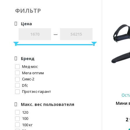
ФИЛЬТР
Цена
—
Бренд
Мед-мос
Мега оптим
Симс-2
Dfc
Протэкс-гарант
Оста
Мини 
Макс. вес пользователя
120
100
2
100 кг