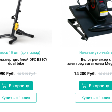
лось 10 шт. (доп. склад)
Наличие уточняйт
нажер двойной DFC B810Y
Велотренажер с
dual bike
электродвигателем Meg
990
Руб.
14 200
Руб.
10 519
Руб.
16 614
Р
В корзину
В корзину
*}
*}
Купить в 1 клик
Купить в 1 клик