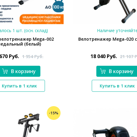
лось 1 шт. (осн. склад)
Наличие уточняйт
велотренажер Mega-002
Велотренажер Mega-020 
педальный (белый)
 670
Руб.
18 040
Руб.
1 954
Руб.
21 107
Р
В корзину
В корзину
*}
*}
Купить в 1 клик
Купить в 1 клик
-15%