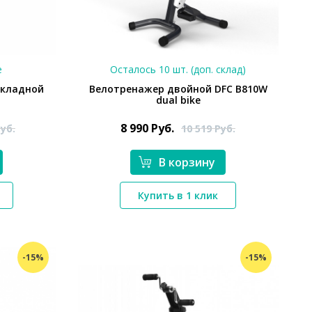
е
Осталось 10 шт. (доп. склад)
складной
Велотренажер двойной DFC B810W
dual bike
8 990
Руб.
уб.
10 519
Руб.
В корзину
*}
Купить в 1 клик
-15%
-15%