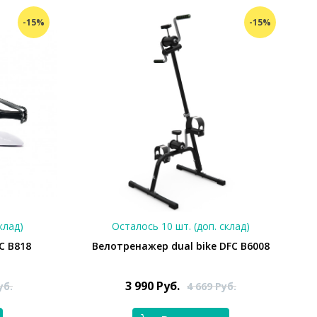
-15%
-15%
клад)
Осталось 10 шт. (доп. склад)
C B818
Велотренажер dual bike DFC B6008
3 990
Руб.
уб.
4 669
Руб.