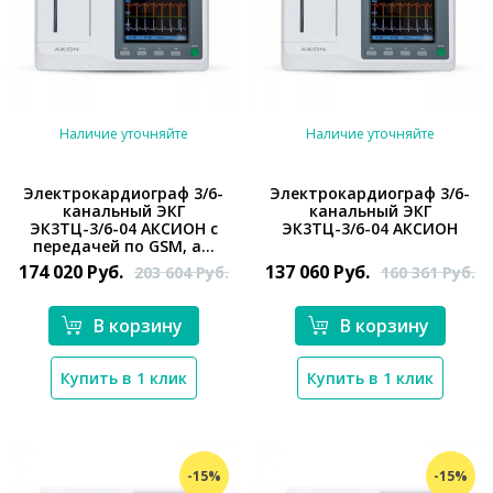
Наличие уточняйте
Наличие уточняйте
Электрокардиограф 3/6-
Электрокардиограф 3/6-
канальный ЭКГ
канальный ЭКГ
ЭК3ТЦ-3/6-04 АКСИОН с
ЭК3ТЦ-3/6-04 АКСИОН
*}
*}
передачей по GSM, а...
174 020
Руб.
137 060
Руб.
203 604
Руб.
160 361
Руб.
В корзину
В корзину
Купить в 1 клик
Купить в 1 клик
-15%
-15%