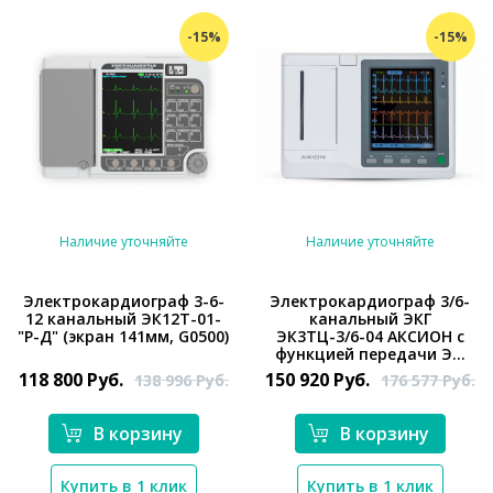
-15%
-15%
Наличие уточняйте
Наличие уточняйте
Электрокардиограф 3-6-
Электрокардиограф 3/6-
12 канальный ЭК12Т-01-
канальный ЭКГ
"Р-Д" (экран 141мм, G0500)
ЭК3ТЦ-3/6-04 АКСИОН с
*}
*}
функцией передачи Э...
118 800
Руб.
150 920
Руб.
138 996
Руб.
176 577
Руб.
В корзину
В корзину
Купить в 1 клик
Купить в 1 клик