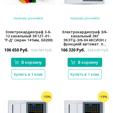
Наличие уточняйте
Наличие уточняйте
Электрокардиограф 3-6-
Электрокардиограф 3/6-
12 канальный ЭК12Т-01-
канальный ЭКГ
*}
"Р-Д" (экран 141мм, G0200)
ЭК3ТЦ-3/6-04 АКСИОН с
*}
функцией автомат. п...
106 650
Руб.
166 320
Руб.
124 781
Руб.
194 595
Руб.
В корзину
В корзину
Купить в 1 клик
Купить в 1 клик
-15%
-15%