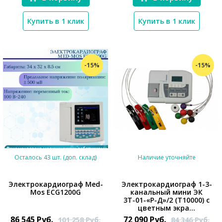
Купить в 1 клик
Купить в 1 клик
-15%
-15%
Осталось 43 шт. (доп. склад)
Наличие уточняйте
Электрокардиограф Med-
Электрокардиограф 1-3-
Mos ECG1200G
канальный мини ЭК
*}
3Т-01-«Р-Д»/2 (T10000) с
*}
цветным экра...
86 545
Руб.
72 090
Руб.
101 258
Руб.
84 346
Руб.