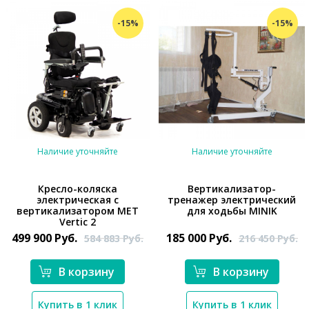
-15%
-15%
Наличие уточняйте
Наличие уточняйте
Кресло-коляска
Вертикализатор-
электрическая с
тренажер электрический
вертикализатором MET
для ходьбы MINIK
*}
*}
Vertic 2
499 900
Руб.
185 000
Руб.
584 883
Руб.
216 450
Руб.
В корзину
В корзину
Купить в 1 клик
Купить в 1 клик