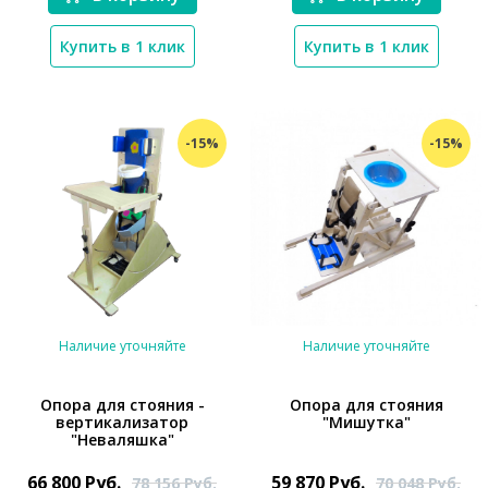
Купить в 1 клик
Купить в 1 клик
-15%
-15%
Наличие уточняйте
Наличие уточняйте
Опора для стояния -
Опора для стояния
вертикализатор
"Мишутка"
"Неваляшка"
*}
*}
66 800
Руб.
59 870
Руб.
78 156
Руб.
70 048
Руб.