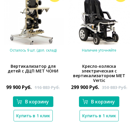
Осталось 9 шт. (доп. склад)
Наличие уточняйте
Вертикализатор для
Кресло-коляска
детей с ДЦП MET ЧОНИ
электрическая с
вертикализатором MET
*}
*}
Vertic
99 900
Руб.
299 900
Руб.
116 883
Руб.
350 883
Руб.
В корзину
В корзину
Купить в 1 клик
Купить в 1 клик