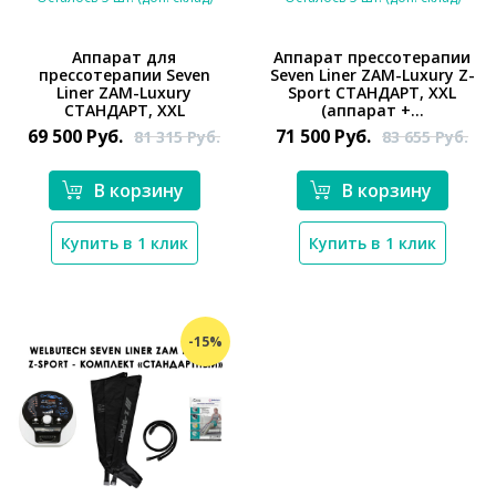
Аппарат для
Аппарат прессотерапии
прессотерапии Seven
Seven Liner ZAM-Luxury Z-
*}
*}
Liner ZAM-Luxury
Sport СТАНДАРТ, XXL
СТАНДАРТ, XXL
(аппарат +...
69 500
Руб.
71 500
Руб.
81 315
Руб.
83 655
Руб.
В корзину
В корзину
Купить в 1 клик
Купить в 1 клик
-15%