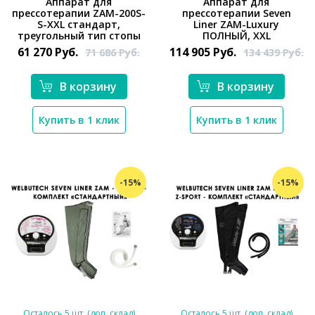
Аппарат для
Аппарат для
прессотерапии ZAM-200S-
прессотерапии Seven
*}
*}
S-XXL стандарт,
Liner ZAM-Luxury
треугольный тип стопы
ПОЛНЫЙ, XXL
61 270
Руб.
114 905
Руб.
71 686
Руб.
134 439
Руб.
В корзину
В корзину
Купить в 1 клик
Купить в 1 клик
-15%
-15%
Осталось 5 шт. (доп. склад)
Осталось 5 шт. (доп. склад)