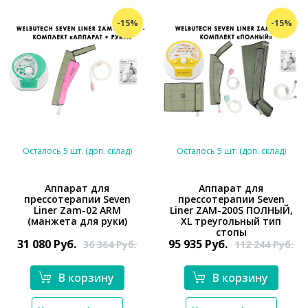
-15%
-15%
Осталось 5 шт. (доп. склад)
Осталось 5 шт. (доп. склад)
Аппарат для
Аппарат для
прессотерапии Seven
прессотерапии Seven
*}
*}
Liner Zam-02 ARM
Liner ZAM-200S ПОЛНЫЙ,
(манжета для руки)
XL треугольный тип
стопы
31 080
Руб.
95 935
Руб.
36 364
Руб.
112 244
Руб.
В корзину
В корзину