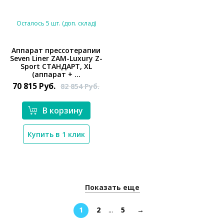
Осталось 5 шт. (доп. склад)
Аппарат прессотерапии
Seven Liner ZAM-Luxury Z-
*}
Sport СТАНДАРТ, XL
(аппарат + ...
70 815
Руб.
82 854
Руб.
В корзину
Купить в 1 клик
Показать еще
1
2
...
5
→