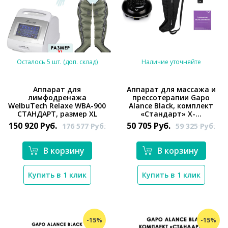
Осталось 5 шт. (доп. склад)
Наличие уточняйте
Аппарат для
Аппарат для массажа и
лимфодренажа
прессотерапии Gapo
*}
WelbuTech Relaxe WBA-900
Alance Black, комплект
*}
СТАНДАРТ, размер XL
«Стандарт» X-...
150 920
Руб.
50 705
Руб.
176 577
Руб.
59 325
Руб.
В корзину
В корзину
Купить в 1 клик
Купить в 1 клик
-15%
-15%