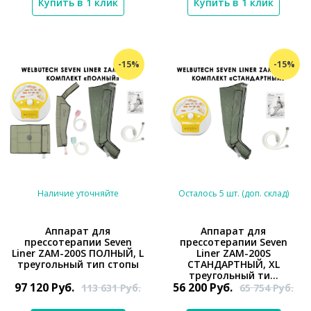
Купить в 1 клик
Купить в 1 клик
-15%
-15%
Наличие уточняйте
Осталось 5 шт. (доп. склад)
Аппарат для
Аппарат для
прессотерапии Seven
прессотерапии Seven
*}
*}
Liner ZAM-200S ПОЛНЫЙ, L
Liner ZAM-200S
треугольный тип стопы
СТАНДАРТНЫЙ, XL
треугольный ти...
97 120
Руб.
56 200
Руб.
113 631
Руб.
65 754
Руб.