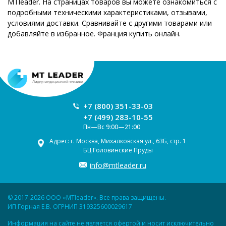
MTleader. На страницах товаров вы можете ознакомиться с
подробными техническими характеристиками, отзывами,
условиями доставки. Сравнивайте с другими товарами или
добавляйте в избранное. Франция купить онлайн.
+7 (800) 351-33-03
+7 (499) 283-10-55
Пн—Вс 9:00—21:00
Адрес: г. Москва, Михалковская ул., 63Б, стр. 1
БЦ Головинские Пруды
info@mtleader.ru
© 2017-2026 ООО «MTleader». Все права защищены.
ИП Горная Е.В. ОГРНИП 319325600029617
Информация на сайте не является офертой и носит исключительно