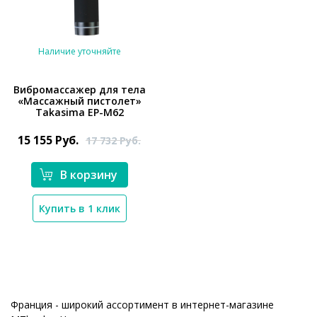
Наличие уточняйте
Вибромассажер для тела
«Массажный пистолет»
Takasima EP-M62
*}
15 155
Руб.
17 732
Руб.
В корзину
Купить в 1 клик
Франция - широкий ассортимент в интернет-магазине