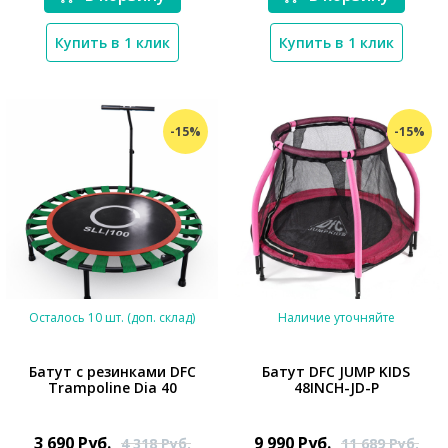
Купить в 1 клик
Купить в 1 клик
-15%
-15%
Осталось 10 шт. (доп. склад)
Наличие уточняйте
Батут с резинками DFC
Батут DFC JUMP KIDS
Trampoline Dia 40
48INCH-JD-P
*}
*}
3 690
Руб.
9 990
Руб.
4 318
Руб.
11 689
Руб.