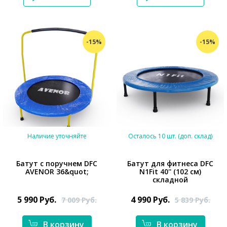
-15%
-15%
Наличие уточняйте
Осталось 10 шт. (доп. склад)
Батут с поручнем DFC
Батут для фитнеса DFC
AVENOR 36&quot;
N1Fit 40'' (102 см)
складной
*}
*}
5 990
Руб.
4 990
Руб.
7 009
Руб.
5 839
Руб.
В корзину
В корзину