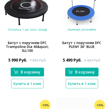
Осталось 1 шт. (осн. склад)
Наличие уточняйте
Батут с поручнем DFC
Батут с поручнем DFC
Trampoline Dia 40&quot;
PLENY 36" BLUE
SLL100
*}
*}
5 990
Руб.
5 490
Руб.
7 009
Руб.
6 424
Руб.
В корзину
В корзину
Купить в 1 клик
Купить в 1 клик
-15%
-15%