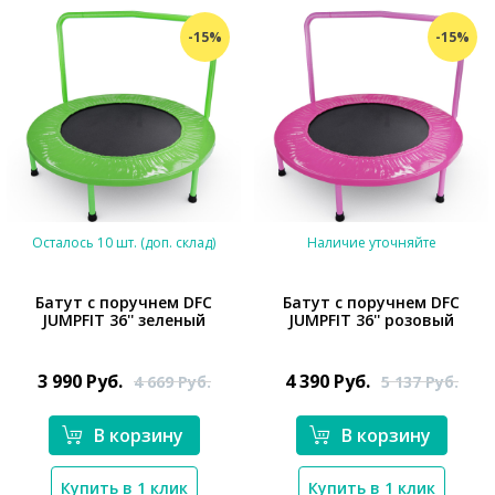
-15%
-15%
Осталось 10 шт. (доп. склад)
Наличие уточняйте
Батут с поручнем DFC
Батут с поручнем DFC
JUMPFIT 36'' зеленый
JUMPFIT 36'' розовый
*}
*}
3 990
Руб.
4 390
Руб.
4 669
Руб.
5 137
Руб.
В корзину
В корзину
Купить в 1 клик
Купить в 1 клик