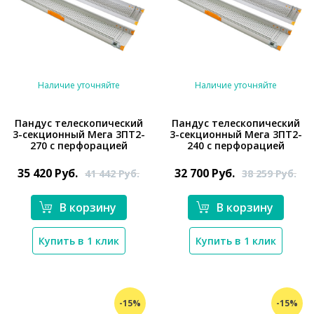
Наличие уточняйте
Наличие уточняйте
Пандус телескопический
Пандус телескопический
3-секционный Мега 3ПТ2-
3-секционный Мега 3ПТ2-
270 с перфорацией
240 с перфорацией
*}
*}
35 420
Руб.
32 700
Руб.
41 442
Руб.
38 259
Руб.
В корзину
В корзину
Купить в 1 клик
Купить в 1 клик
-15%
-15%