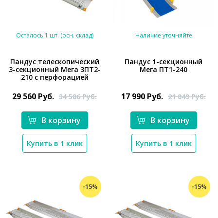
Осталось 1 шт. (осн. склад)
Наличие уточняйте
Пандус телескопический
Пандус 1-секционный
3-секционный Мега 3ПТ2-
Мега ПТ1-240
210 с перфорацией
*}
*}
29 560
Руб.
17 990
Руб.
34 586
Руб.
21 049
Руб.
В корзину
В корзину
Купить в 1 клик
Купить в 1 клик
-15%
-15%