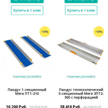
Купить в 1 клик
Купить в 1 клик
-15%
-15%
Наличие уточняйте
Наличие уточняйте
Пандус 1-секционный
Пандус телескопический
Мега ПТ1-210
3-секционный Мега 3ПТ2-
300 с перфорацией
*}
*}
16 200
Руб.
38 410
Руб.
18 954
Руб.
44 940
Руб.