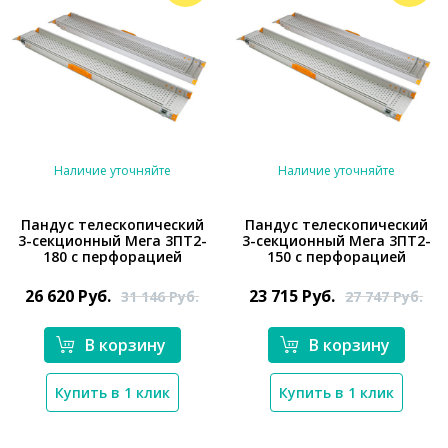
Наличие уточняйте
Наличие уточняйте
Пандус телескопический
Пандус телескопический
3-секционный Мега 3ПТ2-
3-секционный Мега 3ПТ2-
180 с перфорацией
150 с перфорацией
*}
*}
26 620
Руб.
23 715
Руб.
31 146
Руб.
27 747
Руб.
В корзину
В корзину
Купить в 1 клик
Купить в 1 клик