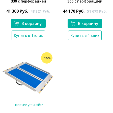
330 с перфорацией
360 с перфорацией
*}
*}
41 300
Руб.
44 170
Руб.
48 321
Руб.
51 679
Руб.
В корзину
В корзину
Купить в 1 клик
Купить в 1 клик
-15%
Наличие уточняйте