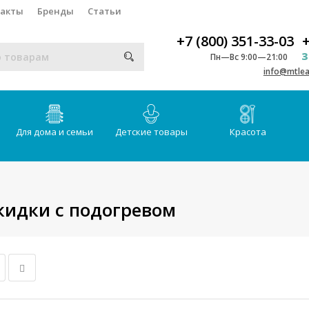
такты
Бренды
Статьи
+7 (800) 351-33-03
+
З
Пн—Вс 9:00—21:00
info@mtlea
Для дома и семьи
Детские товары
Красота
идки с подогревом