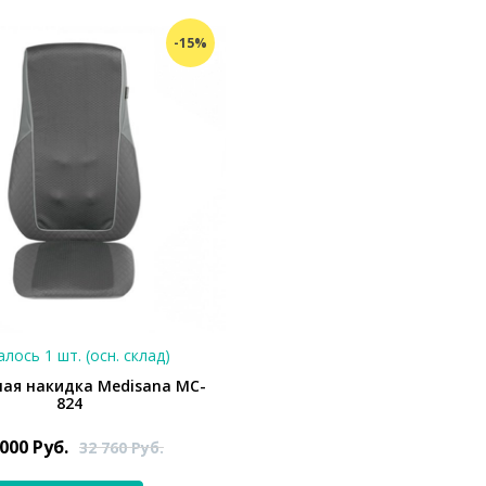
-15%
лось 1 шт. (осн. склад)
ая накидка Medisana MC-
824
 000
Руб.
32 760
Руб.