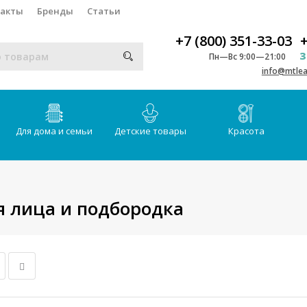
такты
Бренды
Статьи
+7 (800) 351-33-03
+
З
Пн—Вс 9:00—21:00
info@mtlea
Для дома и семьи
Детские товары
Красота
я лица и подбородка