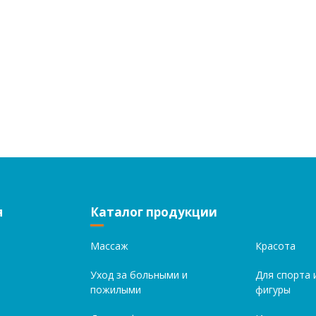
я
Каталог продукции
Массаж
Красота
Уход за больными и
Для спорта 
пожилыми
фигуры