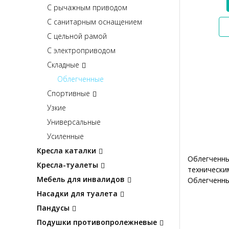
С рычажным приводом
С санитарным оснащением
С цельной рамой
С электроприводом
Складные
Облегченные
Спортивные
Узкие
Универсальные
Усиленные
Кресла каталки
Облегченны
Кресла-туалеты
технически
Мебель для инвалидов
Облегченны
Насадки для туалета
Пандусы
Подушки противопролежневые