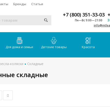
такты
Бренды
Статьи
+7 (800) 351-33-03
+
З
Пн—Вс 9:00—21:00
info@mtlea
Для дома и семьи
Детские товары
Красота
ресла-коляски
Складные
нные складные