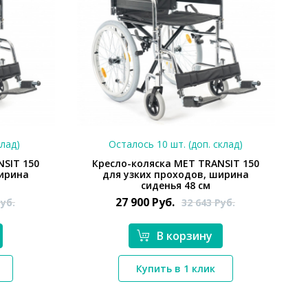
клад)
Осталось 10 шт. (доп. склад)
NSIT 150
Кресло-коляска МЕТ TRANSIT 150
ширина
для узких проходов, ширина
сиденья 48 см
27 900
Руб.
уб.
32 643
Руб.
В корзину
*}
Купить в 1 клик