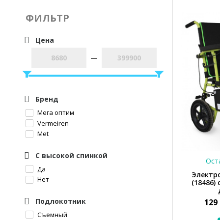
ФИЛЬТР
Цена
—
Бренд
Мега оптим
Vermeiren
Met
С высокой спинкой
Оста
Да
Электр
Нет
(18486)
Подлокотник
129
Съемный