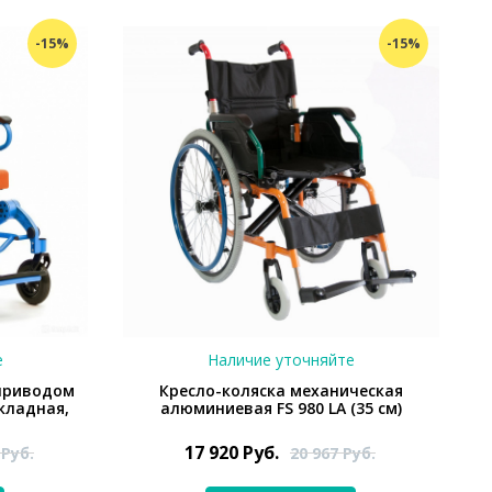
-15%
-15%
е
Наличие уточняйте
оприводом
Кресло-коляска механическая
кладная,
алюминиевая FS 980 LA (35 см)
17 920
Руб.
3
Руб.
20 967
Руб.