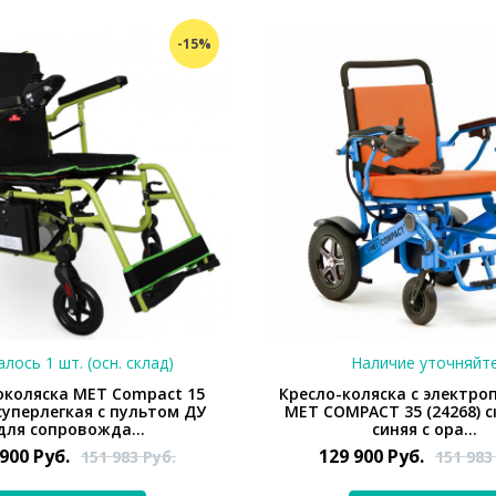
-15%
лось 1 шт. (осн. склад)
Наличие уточняйт
околяска MET Compact 15
Кресло-коляска с электр
 суперлегкая с пультом ДУ
MET COMPACT 35 (24268) с
для сопровожда...
синяя с ора...
 900
Руб.
129 900
Руб.
151 983
Руб.
151 98