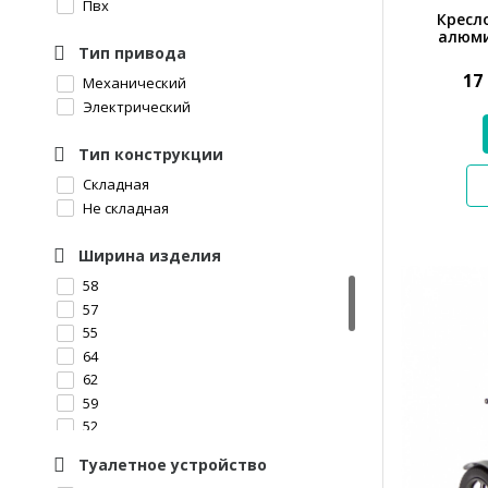
Пвх
Кресл
алюмин
Тип привода
17
Механический
Электрический
Тип конструкции
Складная
Не складная
Ширина изделия
58
57
55
64
62
59
52
66
Туалетное устройство
65