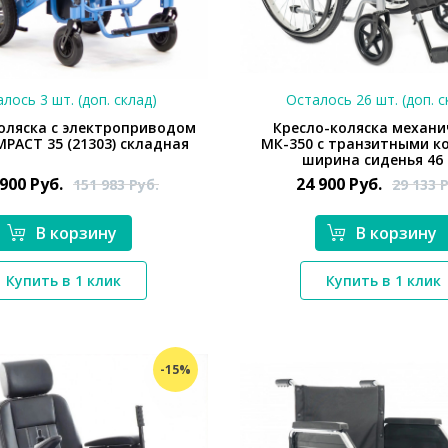
лось 3 шт. (доп. склад)
Осталось 26 шт. (доп. с
оляска с электроприводом
Кресло-коляска механи
PACT 35 (21303) складная
МК-350 с транзитными к
ширина сиденья 46
 900
Руб.
24 900
Руб.
151 983
Руб.
29 133
Р
В корзину
В корзину
*}
*}
Купить в 1 клик
Купить в 1 клик
-15%