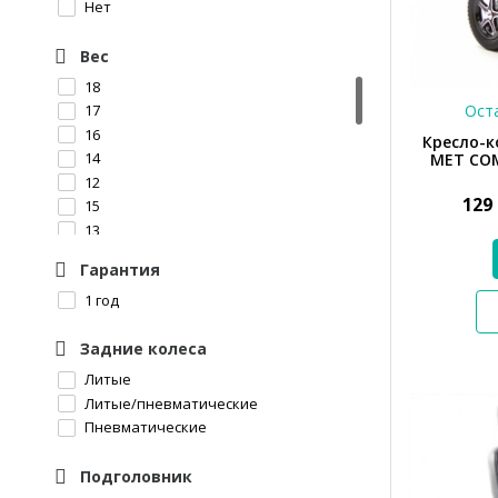
Нет
63
60
Вес
68
51
18
67
Оста
17
69
16
Кресло-к
49
14
MET COM
61
12
129
15
13
32
Гарантия
19
1 год
26
16,5
Задние колеса
17,7
62
Литые
31
Литые/пневматические
11
Пневматические
29
10
Подголовник
145