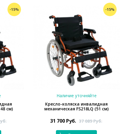
-15%
-15%
е
Наличие уточняйте
идная
Кресло-коляска инвалидная
48 см)
механическая FS218LQ (51 см)
31 700
Руб.
уб.
37 089
Руб.