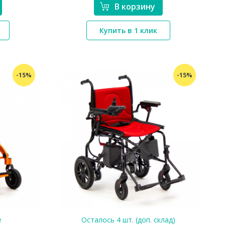
В корзину
*}
Купить в 1 клик
-15%
-15%
е
Осталось 4 шт. (доп. склад)