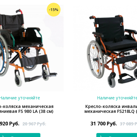
-15%
Наличие уточняйте
Наличие уточняйт
о-коляска механическая
Кресло-коляска инвал
иевая FS 980 LA (38 см)
механическая FS218LQ (
 920
Руб.
31 700
Руб.
20 967
Руб.
37 089
Р