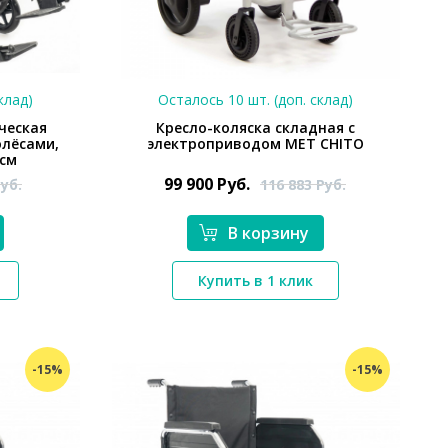
клад)
Осталось 10 шт. (доп. склад)
ческая
Кресло-коляска складная с
олёсами,
электроприводом MET CHITO
 см
99 900
Руб.
уб.
116 883
Руб.
В корзину
*}
Купить в 1 клик
-15%
-15%