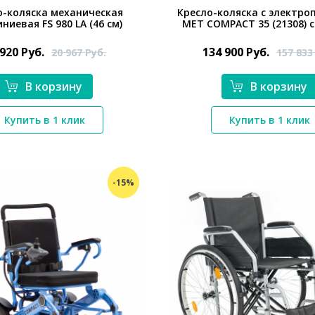
о-коляска механическая
Кресло-коляска с электр
иевая FS 980 LA (46 см)
MET COMPACT 35 (21308) 
 920
Руб.
134 900
Руб.
20 967
Руб.
157 83
В корзину
В корзину
*}
*}
Купить в 1 клик
Купить в 1 клик
-15%