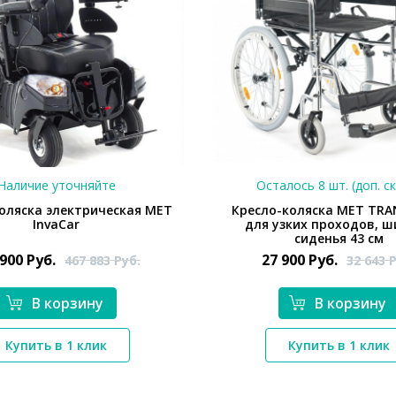
Наличие уточняйте
Осталось 8 шт. (доп. с
оляска электрическая MET
Кресло-коляска МЕТ TRA
InvaCar
для узких проходов, 
сиденья 43 см
 900
Руб.
27 900
Руб.
467 883
Руб.
32 643
Р
В корзину
В корзину
*}
*}
Купить в 1 клик
Купить в 1 клик