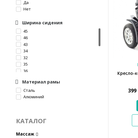
Да
17,9
Нет
9,5
Ширина сидения
45
46
43
34
32
35
36
Кресло-к
41
Материал рамы
48
399
Сталь
38
Алюминий
40
44
39
51
КАТАЛОГ
42
Массаж