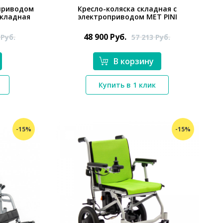
оприводом
Кресло-коляска складная с
складная
электроприводом MET PINI
48 900
Руб.
3
Руб.
57 213
Руб.
В корзину
*}
Купить в 1 клик
-15%
-15%