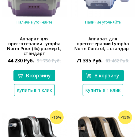
Наличие уточняйте
Наличие уточняйте
Аппарат для
Аппарат для
прессотерапии Lympha
прессотерапии Lympha
Norm Prior (4к) размер L,
Norm Control, L стандарт
*}
стандарт
*}
44 230
Руб.
71 335
Руб.
51 750
Руб.
83 462
Руб.
В корзину
В корзину
Купить в 1 клик
Купить в 1 клик
-15%
-15%