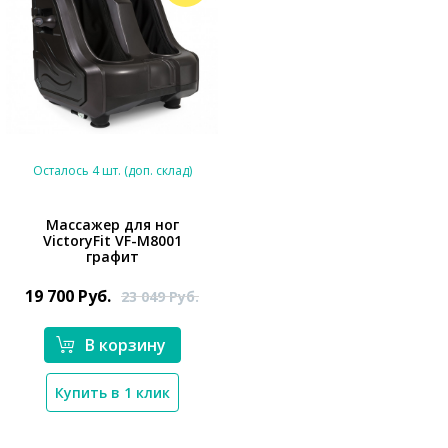
Осталось 4 шт. (доп. склад)
Массажер для ног
VictoryFit VF-M8001
*}
графит
19 700
Руб.
23 049
Руб.
В корзину
Купить в 1 клик