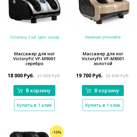
Осталось 3 шт. (доп. склад)
Наличие уточняйте
Массажер для ног
Массажер для ног
VictoryFit VF-M9001
VictoryFit VF-M8001
*}
*}
серебро
золотой
18 000
Руб.
19 700
Руб.
21 060
Руб.
23 049
Руб.
В корзину
В корзину
Купить в 1 клик
Купить в 1 клик
-15%