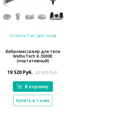
Осталось 5 шт. (доп. склад)
Вибромассажер для тела
WelbuTech K-5000E
(портативный)
*}
19 520
Руб.
22 839
Руб.
В корзину
Купить в 1 клик