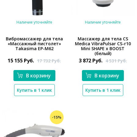
Наличие уточняйте
Наличие уточняйте
Вибромассажер для тела
Массажер для тела CS
«Массажный пистолет»
Medica VibraPulsar CS-r10
Takasima EP-M62
Mini SHAPE x BOOST
*}
*}
(белый)
15 155
Руб.
3 872
Руб.
17 732
Руб.
4 531
Руб.
В корзину
В корзину
Купить в 1 клик
Купить в 1 клик
-15%