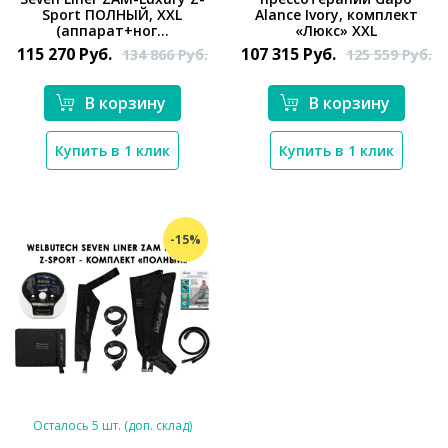
*}
*}
Sport ПОЛНЫЙ, XXL
Alance Ivory, комплект
(аппарат+ног...
«Люкс» XXL
115 270
Руб.
107 315
Руб.
134 866
Руб.
125 559
Руб.
В корзину
В корзину
Купить в 1 клик
Купить в 1 клик
-15%
Осталось 5 шт. (доп. склад)