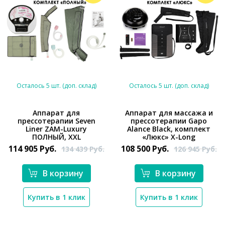
Осталось 5 шт. (доп. склад)
Осталось 5 шт. (доп. склад)
Аппарат для
Аппарат для массажа и
прессотерапии Seven
прессотерапии Gapo
*}
*}
Liner ZAM-Luxury
Alance Black, комплект
ПОЛНЫЙ, XXL
«Люкс» X-Long
114 905
Руб.
108 500
Руб.
134 439
Руб.
126 945
Руб.
В корзину
В корзину
Купить в 1 клик
Купить в 1 клик