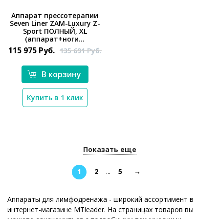
Аппарат прессотерапии
Seven Liner ZAM-Luxury Z-
*}
Sport ПОЛНЫЙ, XL
(аппарат+ноги...
115 975
Руб.
135 691
Руб.
В корзину
Купить в 1 клик
Показать еще
1
2
...
5
→
Аппараты для лимфодренажа - широкий ассортимент в
интернет-магазине MTleader. На страницах товаров вы