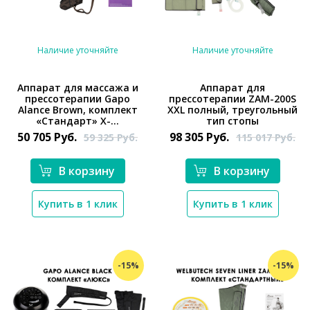
Наличие уточняйте
Наличие уточняйте
Аппарат для массажа и
Аппарат для
прессотерапии Gapo
прессотерапии ZAM-200S
*}
*}
Alance Brown, комплект
XXL полный, треугольный
«Стандарт» X-...
тип стопы
50 705
Руб.
98 305
Руб.
59 325
Руб.
115 017
Руб.
В корзину
В корзину
Купить в 1 клик
Купить в 1 клик
-15%
-15%