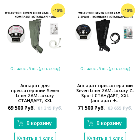
-15%
-15%
Осталось 5 шт. (доп. склад)
Осталось 5 шт. (доп. склад)
Аппарат для
Аппарат прессотерапии
прессотерапии Seven
Seven Liner ZAM-Luxury Z-
*}
*}
Liner ZAM-Luxury
Sport СТАНДАРТ, XXL
СТАНДАРТ, XXL
(аппарат +...
69 500
Руб.
71 500
Руб.
81 315
Руб.
83 655
Руб.
В корзину
В корзину
Купить в 1 клик
Купить в 1 клик