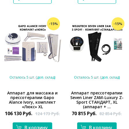
-15%
-15%
Осталось 5 шт. (доп. склад)
Осталось 5 шт. (доп. склад)
Аппарат для массажа и
Аппарат прессотерапии
прессотерапии Gapo
Seven Liner ZAM-Luxury Z-
*}
*}
Alance Ivory, комплект
Sport СТАНДАРТ, XL
«Люкс» XL
(аппарат + ...
106 130
Руб.
70 815
Руб.
124 173
Руб.
82 854
Руб.
В корзину
В корзину