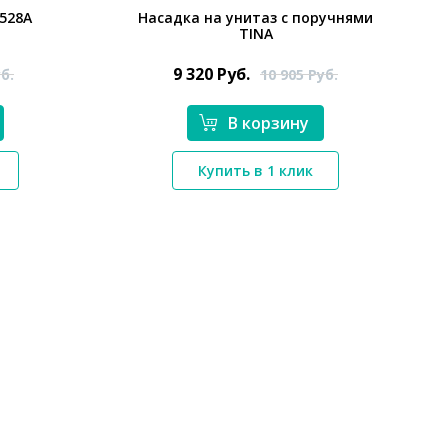
528А
Насадка на унитаз с поручнями
TINA
9 320
Руб.
б.
10 905
Руб.
В корзину
*}
Купить в 1 клик