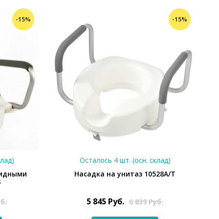
-15%
-15%
клад)
Осталось 4 шт. (осн. склад)
кидными
Насадка на унитаз 10528А/T
8
5 845
Руб.
б.
6 839
Руб.