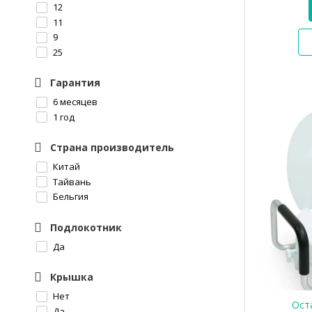
12
11
9
25
Гарантия
6 месяцев
1 год
Страна производитель
Китай
Тайвань
Бельгия
Подлокотник
Да
Крышка
Нет
Оста
Да