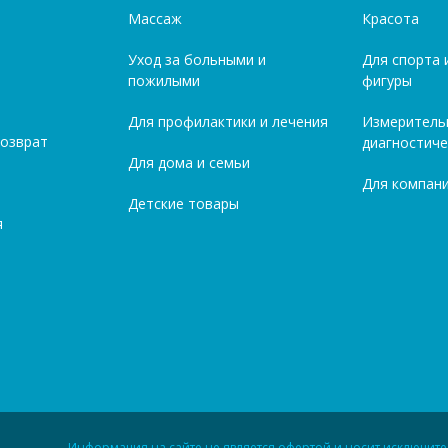
Массаж
Красота
Уход за больными и
Для спорта 
пожилыми
фигуры
Для профилактики и лечения
Измеритель
возврат
диагностиче
Для дома и семьи
Для компани
Детские товары
я
Информация на сайте не является офертой и носит исключит