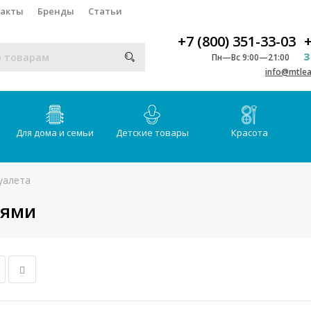
такты
Бренды
Статьи
+7 (800) 351-33-03
+
З
Пн—Вс 9:00—21:00
info@mtlea
Для дома и семьи
Детские товары
Красота
уалета
нями