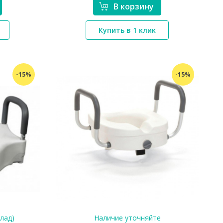
В корзину
*}
Купить в 1 клик
-15%
-15%
клад)
Наличие уточняйте