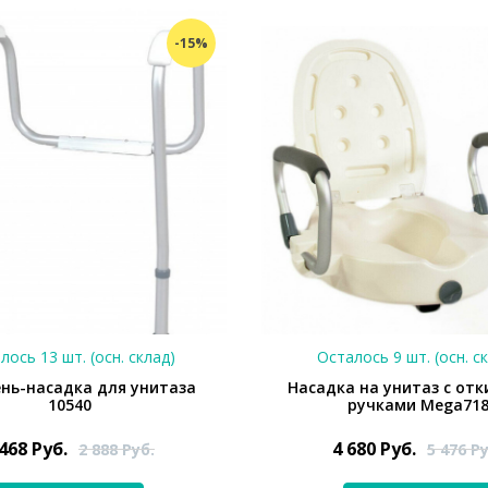
-15%
лось 13 шт. (осн. склад)
Осталось 9 шт. (осн. с
нь-насадка для унитаза
Насадка на унитаз с от
10540
ручками Mega71
 468
Руб.
4 680
Руб.
2 888
Руб.
5 476
Ру