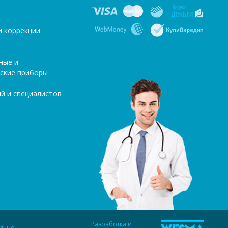
и коррекции
ные и
ские приборы
й и специалистов
Разработка и
ельно